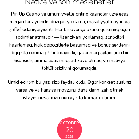
Nəticə və son məsləhətlər
Pin Up Casino və ümumiyyətlə online kazinolar üzrə əsas
məqamlar aydındır: düzgün yoxlama, məsuliyyətli oyun və
şəffaf ödəniş siyasəti. Hər bir oyunçu özünü qorumaq üçün
addımlar atmalıdır — lisenziyanı yoxlamaq, sənədləri
hazırlamaq, kiçik depozitlərlə başlamaq və bonus şərtlərini
diqqətlə oxumaq. Unutmayın ki, qazanmaq əyləncənin bir
hissəsidir, amma əsas məqsəd zövq almaq və maliyyə
təhlükəsizliyini qorumaqdır.
Ümid edirəm bu yazı sizə faydalı oldu. Əgər konkret sualınız
varsa və ya hansısa mövzunu daha dərin izah etmək
istəyirsinizsə, məmnuniyyətlə kömək edərəm.
OCTOBER
20
2025