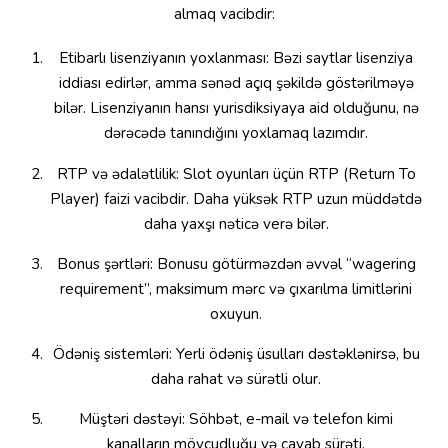
almaq vacibdir:
Etibarlı lisenziyanın yoxlanması: Bəzi saytlar lisenziya
iddiası edirlər, amma sənəd açıq şəkildə göstərilməyə
bilər. Lisenziyanın hansı yurisdiksiyaya aid olduğunu, nə
dərəcədə tanındığını yoxlamaq lazımdır.
RTP və ədalətlilik: Slot oyunları üçün RTP (Return To
Player) faizi vacibdir. Daha yüksək RTP uzun müddətdə
daha yaxşı nəticə verə bilər.
Bonus şərtləri: Bonusu götürməzdən əvvəl “wagering
requirement”, maksimum mərc və çıxarılma limitlərini
oxuyun.
Ödəniş sistemləri: Yerli ödəniş üsulları dəstəklənirsə, bu
daha rahat və sürətli olur.
Müştəri dəstəyi: Söhbət, e-mail və telefon kimi
kanalların mövcudluğu və cavab sürəti.