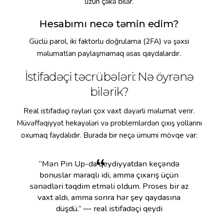
uzun çəkə bilər.
Hesabımı necə təmin edim?
Güclü parol, iki faktorlu doğrulama (2FA) və şəxsi
məlumatları paylaşmamaq əsas qaydalardır.
İstifadəçi təcrübələri: Nə öyrənə
bilərik?
Real istifadəçi rəyləri çox vaxt dəyərli məlumat verir.
Müvəffəqiyyət hekayələri və problemlərdən çıxış yollarını
oxumaq faydalıdır. Burada bir neçə ümumi mövqe var:
“Mən Pin Up-da qeydiyyatdan keçəndə
bonuslar maraqlı idi, amma çıxarış üçün
sənədləri təqdim etməli oldum. Proses bir az
vaxt aldı, amma sonra hər şey qaydasına
düşdü.” — real istifadəçi qeydi