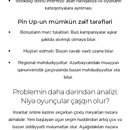
İstifadəçi dostu interfeys: asan naviqasiya və oyunların
kateqoriyalara ayrılması.
Pin Up-un mümkün zəif tərəfləri
Bonusların mərc tələbləri: Bəzi kampaniyalar aşkar
şəkildə əlverişli olmaya bilər.
Müştəri xidməti: Bəzən cavab vaxtı uzana bilər.
Regional məhdudiyyətlər: Azərbaycandakı müəyyən
qanunvericilik çərçivəsində bəzən məhdudiyyətlər ola
bilər.
Problemin daha dərindən analizi:
Niyə oyunçular çaşqın olur?
İnsanlar online kazino seçərkən çoxlu meyarları nəzərə
almalıdır. Yeni başlayan üçün seçim həddindən artıq çox və
bəzən ziddiyyətli məlumatlar olur. Aşağıdakıları nəzərə