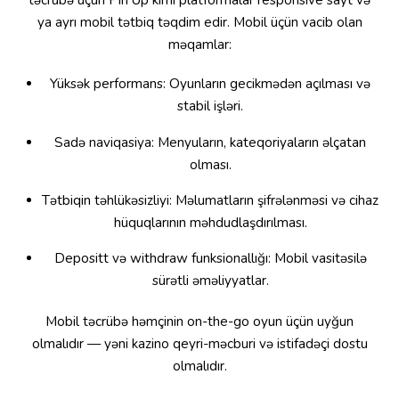
ya ayrı mobil tətbiq təqdim edir. Mobil üçün vacib olan
məqamlar:
Yüksək performans: Oyunların gecikmədən açılması və
stabil işləri.
Sadə naviqasiya: Menyuların, kateqoriyaların əlçatan
olması.
Tətbiqin təhlükəsizliyi: Məlumatların şifrələnməsi və cihaz
hüquqlarının məhdudlaşdırılması.
Depositt və withdraw funksionallığı: Mobil vasitəsilə
sürətli əməliyyatlar.
Mobil təcrübə həmçinin on-the-go oyun üçün uyğun
olmalıdır — yəni kazino qeyri-məcburi və istifadəçi dostu
olmalıdır.