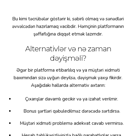
Bu kimi təcrübələr göstərir ki, səbirli olmaq və sənədləri
əvvəlcədən hazırlamaq vacibdir. Həmçinin platformanın
şəffaflığına diqqət etmək lazımdır.
Alternativlər və nə zaman
dəyişməli?
Əgər bir platforma etibarlılıq və ya müştəri xidməti
baxımından sizə uyğun deyilsə, dəyişmək yaxşı fikirdir.
Aşağıdakı hallarda alternativ axtarın:
Çıxarışlar davamlı gecikir və ya izahat verilmir.
Bonus şərtləri qəbuledilməz dərəcədə sərtdirsə.
Müştəri xidməti problemə adekvat cavab vermirsə.
Hesab təhlükəsizliyinizlə bağlı narahatlıqlar varsa.