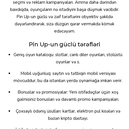
seçimi və reklam kampaniyaları. Amma daha dərindən
baxdıqda, oyunçuların nə istədiyini başa düşmək vacibdir.
Pin Up-un güclü və zəif tərəflərini obyektiv şəkildə
dəyərləndirərək, sizə düzgün qərar verməkdə kömək
edəcəyəm.
Pin Up-un güclü tərəfləri
Geniş oyun kataloqu: slotlar, canlı diler oyunları, stolüstü
oyunlar və s.
Mobil uyğunluq: saytın və tətbiqin mobil versiyası
mövcuddur, bu da istənilən yerdə oynamağa imkan verir.
Bonuslar və promosiyalar: Yeni istifadəçilər üçün xoş
gəlmisiniz bonusları və davamlı promo kampaniyaları.
Çoxsaylı ödəniş üsulları: kartlar, elektron pul kisələri və
bəzən kripto dəstəyi.