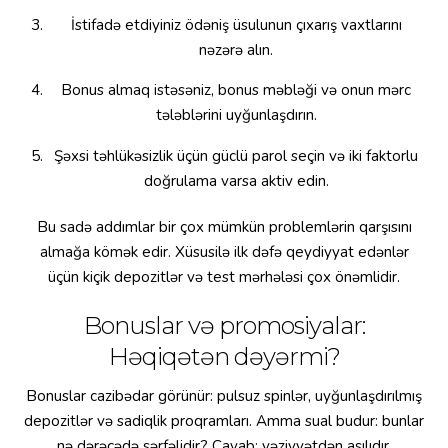
İstifadə etdiyiniz ödəniş üsulunun çıxarış vaxtlarını
nəzərə alın.
Bonus almaq istəsəniz, bonus məbləği və onun mərc
tələblərini uyğunlaşdırın.
Şəxsi təhlükəsizlik üçün güclü parol seçin və iki faktorlu
doğrulama varsa aktiv edin.
Bu sadə addımlar bir çox mümkün problemlərin qarşısını
almağa kömək edir. Xüsusilə ilk dəfə qeydiyyat edənlər
üçün kiçik depozitlər və test mərhələsi çox önəmlidir.
Bonuslar və promosiyalar:
Həqiqətən dəyərmi?
Bonuslar cazibədar görünür: pulsuz spinlər, uyğunlaşdırılmış
depozitlər və sadiqlik proqramları. Amma sual budur: bunlar
nə dərəcədə sərfəlidir? Cavab: vəziyyətdən asılıdır.