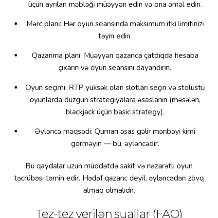
üçün ayrılan məbləği müəyyən edin və ona əməl edin.
Mərc planı: Hər oyun seansında maksimum itki limitinizi
təyin edin.
Qazanma planı: Müəyyən qazanca çatdıqda hesaba
çıxarın və oyun seansını dayandırın.
Oyun seçimi: RTP yüksək olan slotları seçin və stolüstü
oyunlarda düzgün strategiyalara əsaslanın (məsələn,
blackjack üçün basic strategy).
Əyləncə məqsədi: Qumarı əsas gəlir mənbəyi kimi
görməyin — bu, əyləncədir.
Bu qaydalar uzun müddətdə sakit və nəzarətli oyun
təcrübəsi təmin edir. Hədəf qazanc deyil, əyləncədən zövq
almaq olmalıdır.
Tez-tez verilən suallar (FAQ)