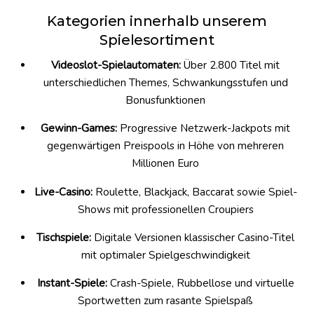
Kategorien innerhalb unserem
Spielesortiment
Videoslot-Spielautomaten:
Über 2.800 Titel mit
unterschiedlichen Themes, Schwankungsstufen und
Bonusfunktionen
Gewinn-Games:
Progressive Netzwerk-Jackpots mit
gegenwärtigen Preispools in Höhe von mehreren
Millionen Euro
Live-Casino:
Roulette, Blackjack, Baccarat sowie Spiel-
Shows mit professionellen Croupiers
Tischspiele:
Digitale Versionen klassischer Casino-Titel
mit optimaler Spielgeschwindigkeit
Instant-Spiele:
Crash-Spiele, Rubbellose und virtuelle
Sportwetten zum rasante Spielspaß