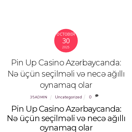
OCTOBER
30
2025
Pin Up Casino Azərbaycanda:
Nə üçün seçilməli və necə ağıllı
oynamaq olar
Uncategorized
0
35ADMIN
Pin Up Casino Azərbaycanda:
Nə üçün seçilməli və necə ağıllı
oynamaq olar