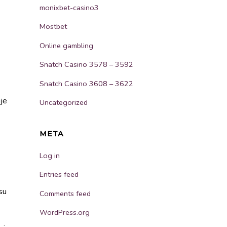
monixbet-casino3
Mostbet
Online gambling
Snatch Casino 3578 – 3592
Snatch Casino 3608 – 3622
je
Uncategorized
META
Log in
Entries feed
su
Comments feed
WordPress.org