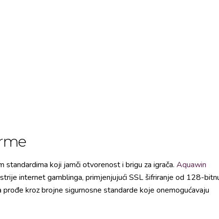
orme
 standardima koji jamči otvorenost i brigu za igrača.
Aquawin
strije internet gamblinga, primjenjujući SSL šifriranje od 128-bitn
adnja prođe kroz brojne sigurnosne standarde koje onemogućavaju