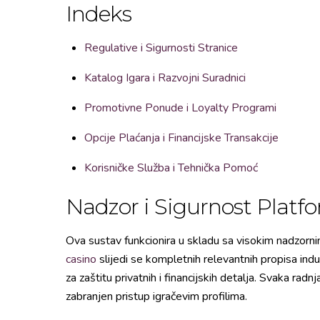
Indeks
Regulative i Sigurnosti Stranice
Katalog Igara i Razvojni Suradnici
Promotivne Ponude i Loyalty Programi
Opcije Plaćanja i Financijske Transakcije
Korisničke Služba i Tehnička Pomoć
Nadzor i Sigurnost Platf
Ova sustav funkcionira u skladu sa visokim nadzornim
casino
slijedi se kompletnih relevantnih propisa indu
za zaštitu privatnih i financijskih detalja. Svaka r
zabranjen pristup igračevim profilima.