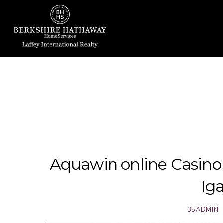
Aquawin online Casino 
Iga
35ADMIN