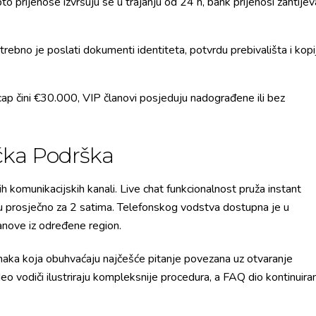
pto prijenose izvršuju se u trajanju od 24 h, bank prijenosi zahtijev
rebno je poslati dokumenti identiteta, potvrdu prebivališta i kopi
p čini €30.000, VIP članovi posjeduju nadograđene ili bez
ička Podrška
 komunikacijskih kanali. Live chat funkcionalnost pruža instant
 u prosječno za 2 satima. Telefonskog vodstva dostupna je u
anove iz određene region.
naka koja obuhvaćaju najčešće pitanje povezana uz otvaranje
ideo vodiči ilustriraju kompleksnije procedura, a FAQ dio kontinuira