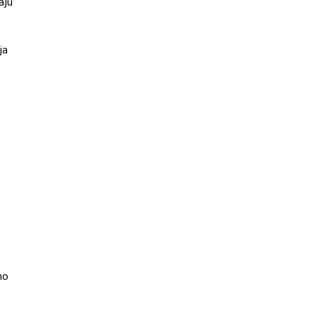
aju
ja
no