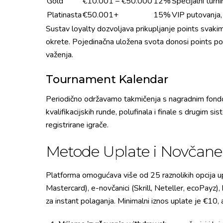
Gold
€10.001 – €50.000
12%
Specijalni turni
Platinasta
€50.001+
15%
VIP putovanja,
Sustav loyalty dozvoljava prikupljanje points svakim
okrete. Pojedinačna uložena svota donosi points po 
važenja.
Tournament Kalendar
Periodično održavamo takmičenja s nagradnim fond
kvalifikacijskih runde, polufinala i finale s drugim 
registrirane igrače.
Metode Uplate i Novčane
Platforma omogućava više od 25 raznolikih opcija up
Mastercard), e-novčanici (Skrill, Neteller, ecoPayz),
za instant polaganja. Minimalni iznos uplate je €10, a