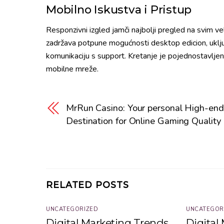
Mobilno Iskustva i Pristup
Responzivni izgled jamči najbolji pregled na svim v
zadržava potpune mogućnosti desktop edicion, uklju
komunikaciju s support. Kretanje je pojednostavljena
mobilne mreže.
MrRun Casino: Your personal High-end
Destination for Online Gaming Quality
RELATED POSTS
UNCATEGORIZED
UNCATEGOR
Digital Marketing Trends
Digital