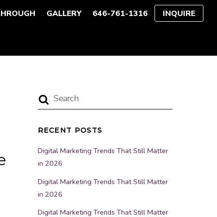
THROUGH
GALLERY
646-761-1316
INQUIRE
RECENT POSTS
Digital Marketing Trends That Still Matter
e
in 2026
Digital Marketing Trends That Still Matter
in 2026
Digital Marketing Trends That Still Matter