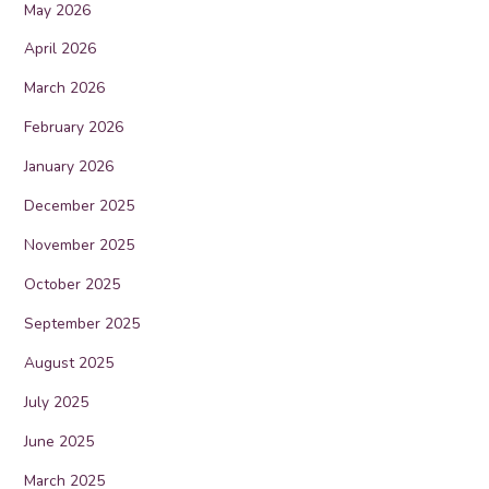
May 2026
April 2026
March 2026
February 2026
January 2026
December 2025
November 2025
October 2025
September 2025
August 2025
July 2025
June 2025
March 2025