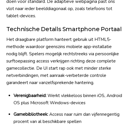
doen voor standard. De adaptieve webpagina past ons
vlot naar ieder beelddiagonaal op, zoals telefoons tot
tablet-devices.
Technische Details Smartphone Portaal
Het draagbare platform hanteert gebruik uit HTML5-
methode waardoor geenszins mobiele app-installatie
nodig blijft. Spelers mogelijk rechtstreeks via persoonlijke
surftoepassing access verkrijgen richting deze complete
gamecollectie. De UI start rap ook met minder sterke
netverbindingen, met aanraak-verbeterde controle
garandeert naar vanzelfsprekende hantering.
Verenigbaarheid:
Werkt vlekkeloos binnen iOS, Android
OS plus Microsoft Windows-devices
Gamebibliotheek:
Access naar ruim dan vijfennegentig
procent van al beschikbare spellen