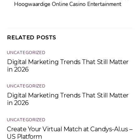
Hoogwaardige Online Casino Entertainment
RELATED POSTS
UNCATEGORIZED
Digital Marketing Trends That Still Matter
in 2026
UNCATEGORIZED
Digital Marketing Trends That Still Matter
in 2026
UNCATEGORIZED
Create Your Virtual Match at Candys-AI.us –
US Platform