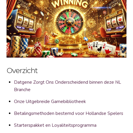
Overzicht
Datgene Zorgt Ons Onderscheidend binnen deze NL
Branche
Onze Uitgebreide Gamebibliotheek
Betalingsmethoden bestemd voor Hollandse Spelers
Starterspakket en Loyaliteitsprogramma