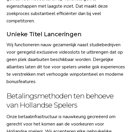
eigenschappen met laagste inzet. Dat maakt deze
zoekproces substantieel efficiënter dan bij veel
competitoren.
Unieke Titel Lanceringen
Wij functioneren nauw gezamenlijk naast studiebedrijven
voor geregeld exclusieve videoslots te uitbrengen dat op
geen plek daarbuiten beschikbaar worden. Dergelijke
allianties laten dit toe voor spelers unieke gok experiences
te verstrekken met verhoogde winpotentieel en moderne
bonusfeatures.
Betalingsmethoden ten behoeve
van Hollandse Spelers
Onze betaalinfrastructuur is nauwkeurig gecreëerd om
gerecht voor het komen aan de voorkeuren voor
Hollandse spelers. Wij accepteren elke gebruikelijke