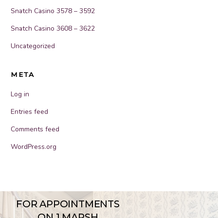
Snatch Casino 3578 – 3592
Snatch Casino 3608 – 3622
Uncategorized
META
Log in
Entries feed
Comments feed
WordPress.org
FOR APPOINTMENTS
ON 1 MARSH