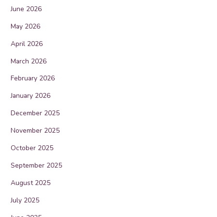
June 2026
May 2026
April 2026
March 2026
February 2026
January 2026
December 2025
November 2025
October 2025
September 2025
August 2025
July 2025