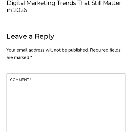
Digital Marketing Trends That Still Matter
in 2026
Leave a Reply
Your email address will not be published.
Required fields
are marked
*
COMMENT
*