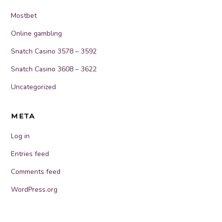
Mostbet
Online gambling
Snatch Casino 3578 – 3592
Snatch Casino 3608 – 3622
Uncategorized
META
Log in
Entries feed
Comments feed
WordPress.org