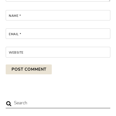
NAME
*
EMAIL
*
WEBSITE