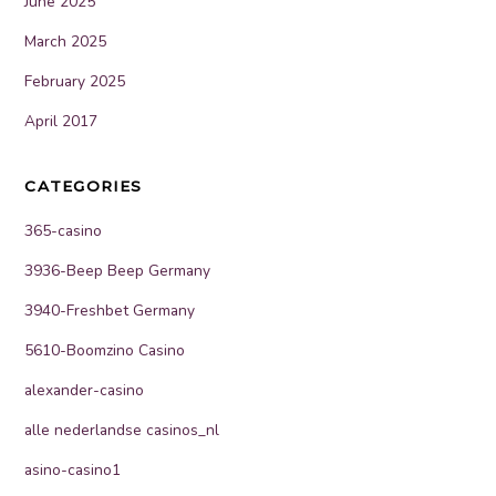
June 2025
March 2025
February 2025
April 2017
CATEGORIES
365-casino
3936-Beep Beep Germany
3940-Freshbet Germany
5610-Boomzino Casino
alexander-casino
alle nederlandse casinos_nl
asino-casino1