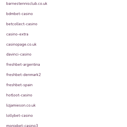
barnestennisclub.co.uk
bdmbet-casino
betcollect-casino
casino-extra
casinopage.co.uk
davinci-casino
freshbet-argentina
freshbet-denmark2
freshbet-spain
hotloot-casino
lizjamieson.co.uk
lollybet-casino
monixbet-casino3