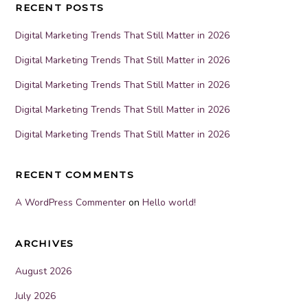
RECENT POSTS
Digital Marketing Trends That Still Matter in 2026
Digital Marketing Trends That Still Matter in 2026
Digital Marketing Trends That Still Matter in 2026
Digital Marketing Trends That Still Matter in 2026
Digital Marketing Trends That Still Matter in 2026
RECENT COMMENTS
A WordPress Commenter
on
Hello world!
ARCHIVES
August 2026
July 2026