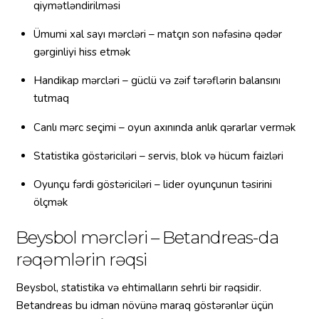
qiymətləndirilməsi
Ümumi xal sayı mərcləri – matçın son nəfəsinə qədər
gərginliyi hiss etmək
Handikap mərcləri – güclü və zəif tərəflərin balansını
tutmaq
Canlı mərc seçimi – oyun axınında anlık qərarlar vermək
Statistika göstəriciləri – servis, blok və hücum faizləri
Oyunçu fərdi göstəriciləri – lider oyunçunun təsirini
ölçmək
Beysbol mərcləri – Betandreas-da
rəqəmlərin rəqsi
Beysbol, statistika və ehtimalların sehrli bir rəqsidir.
Betandreas bu idman növünə maraq göstərənlər üçün