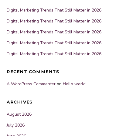
Digital Marketing Trends That Still Matter in 2026
Digital Marketing Trends That Still Matter in 2026
Digital Marketing Trends That Still Matter in 2026
Digital Marketing Trends That Still Matter in 2026
Digital Marketing Trends That Still Matter in 2026
RECENT COMMENTS
A WordPress Commenter
on
Hello world!
ARCHIVES
August 2026
July 2026