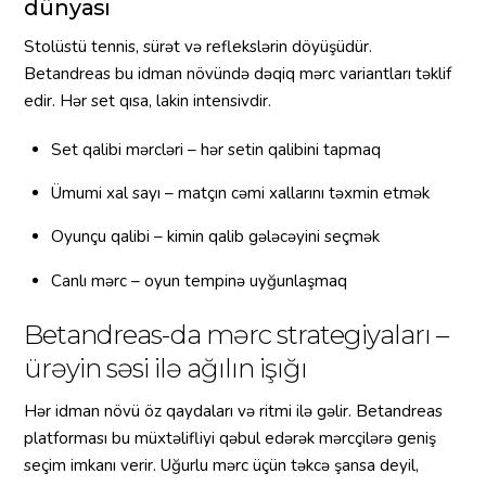
dünyası
Stolüstü tennis, sürət və reflekslərin döyüşüdür.
Betandreas bu idman növündə dəqiq mərc variantları təklif
edir. Hər set qısa, lakin intensivdir.
Set qalibi mərcləri – hər setin qalibini tapmaq
Ümumi xal sayı – matçın cəmi xallarını təxmin etmək
Oyunçu qalibi – kimin qalib gələcəyini seçmək
Canlı mərc – oyun tempinə uyğunlaşmaq
Betandreas-da mərc strategiyaları –
ürəyin səsi ilə ağılın işığı
Hər idman növü öz qaydaları və ritmi ilə gəlir. Betandreas
platforması bu müxtəlifliyi qəbul edərək mərcçilərə geniş
seçim imkanı verir. Uğurlu mərc üçün təkcə şansa deyil,