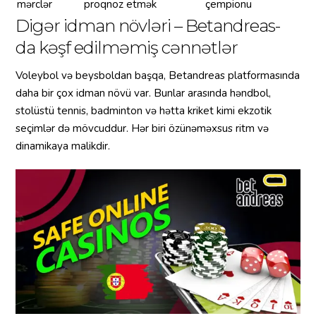
mərclər
proqnoz etmək
çempionu
Digər idman növləri – Betandreas-
da kəşf edilməmiş cənnətlər
Voleybol və beysboldan başqa, Betandreas platformasında
daha bir çox idman növü var. Bunlar arasında həndbol,
stolüstü tennis, badminton və hətta kriket kimi ekzotik
seçimlər də mövcuddur. Hər biri özünəməxsus ritm və
dinamikaya malikdir.