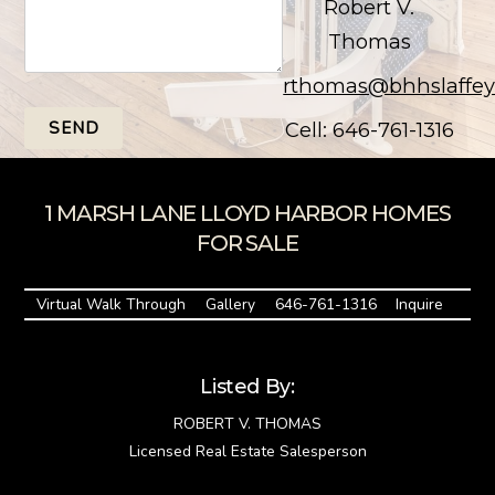
Robert V.
Thomas
rthomas@bhhslaffe
SEND
Cell: 646-761-1316
1 MARSH LANE LLOYD HARBOR HOMES
FOR SALE
Virtual Walk Through
Gallery
646-761-1316
Inquire
Listed By:
ROBERT V. THOMAS
Licensed Real Estate Salesperson