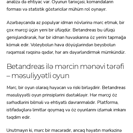
analizə də ehtiyac var. Oyunun tarixçəsi, komandaların
forması və statistik göstəricilər mühüm rol oynayır.
Azərbaycanda az populyar idman növlərinə mərc etmək, bir
çox mərcçi üçün yeni bir üfüqdür. Betandreas bu üfüqü
genişləndirərək, hər bir idman həvəskarına öz yerini tapmağa
kömək edir. Voleybolun hava döyüşlərindən beysbolun
rəqəmsal rəqsinə qədər, hər anı dəyərləndirmək mümkündür.
Betandreas ilə mərcin mənəvi tərəfi
– məsuliyyətli oyun
Mərc, bir oyun olaraq həyəcan və riski birləşdirir. Betandreas
məsuliyyətli oyun prinsiplərini dəstəkləyir. Hər mərcçi öz
sərhədlərini bilməli və ehtiyatlı davranmalıdır. Platforma,
istifadəçilərə limitlər qoymaq və öz oyunlarını izləmək imkanı
təqdim edir.
Unutmayın ki, mərc bir macəradır, ancaq həyatın mərkəzinə