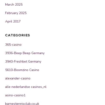
March 2025
February 2025
April 2017
CATEGORIES
365-casino
3936-Beep Beep Germany
3940-Freshbet Germany
5610-Boomzino Casino
alexander-casino
alle nederlandse casinos_nl
asino-casino1
barnestennisclub.co.uk