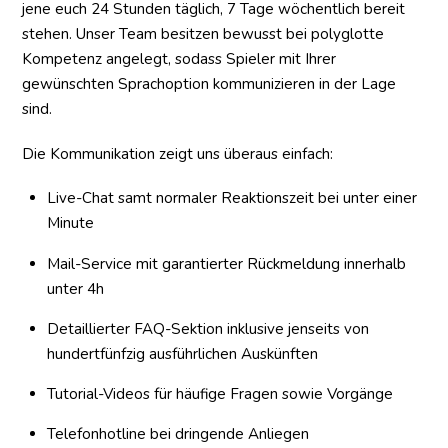
jene euch 24 Stunden täglich, 7 Tage wöchentlich bereit
stehen. Unser Team besitzen bewusst bei polyglotte
Kompetenz angelegt, sodass Spieler mit Ihrer
gewünschten Sprachoption kommunizieren in der Lage
sind.
Die Kommunikation zeigt uns überaus einfach:
Live-Chat samt normaler Reaktionszeit bei unter einer
Minute
Mail-Service mit garantierter Rückmeldung innerhalb
unter 4h
Detaillierter FAQ-Sektion inklusive jenseits von
hundertfünfzig ausführlichen Auskünften
Tutorial-Videos für häufige Fragen sowie Vorgänge
Telefonhotline bei dringende Anliegen