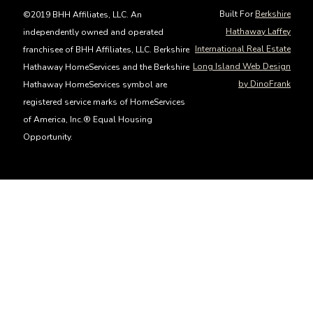
Built For
Berkshire
©2019 BHH Affiliates, LLC. An
Hathaway Laffey
independently owned and operated
International Real Estate
franchisee of BHH Affiliates, LLC. Berkshire
Long Island Web Design
Hathaway HomeServices and the Berkshire
by DinoFrank
Hathaway HomeServices symbol are
registered service marks of HomeServices
of America, Inc.® Equal Housing
Opportunity.