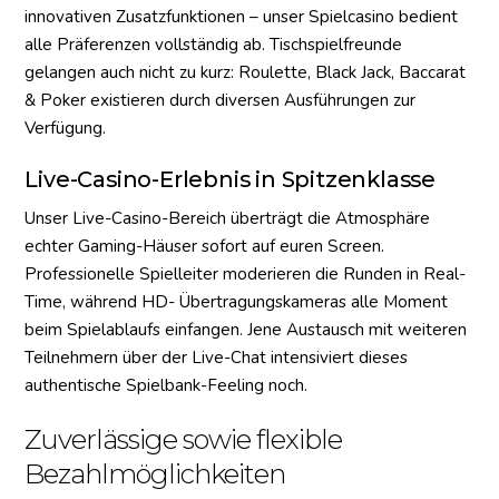
innovativen Zusatzfunktionen – unser Spielcasino bedient
alle Präferenzen vollständig ab. Tischspielfreunde
gelangen auch nicht zu kurz: Roulette, Black Jack, Baccarat
& Poker existieren durch diversen Ausführungen zur
Verfügung.
Live-Casino-Erlebnis in Spitzenklasse
Unser Live-Casino-Bereich überträgt die Atmosphäre
echter Gaming-Häuser sofort auf euren Screen.
Professionelle Spielleiter moderieren die Runden in Real-
Time, während HD- Übertragungskameras alle Moment
beim Spielablaufs einfangen. Jene Austausch mit weiteren
Teilnehmern über der Live-Chat intensiviert dieses
authentische Spielbank-Feeling noch.
Zuverlässige sowie flexible
Bezahlmöglichkeiten