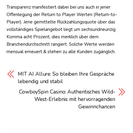
Transparenz manifestiert dabei bei uns auch in jener
Offenlegung der Return to Player Werten (Return-to-
Player). Jene gemittelte Rückzahlungsquote über das
vollständiges Spielangebot liegt um sechsundneunzig
Komma acht Prozent, dies merklich über dem
Branchendurchschnitt rangiert. Solche Werte werden
mensual erneuert & stehen zu alle Kunden zugänglich.
MIT AI Allure: So bleiben Ihre Gespräche
lebendig und stabil
CowboySpin Casino: Authentisches Wild-
West-Erlebnis mit hervorragenden
Gewinnchancen