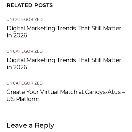
RELATED POSTS
UNCATEGORIZED
Digital Marketing Trends That Still Matter
in 2026
UNCATEGORIZED
Digital Marketing Trends That Still Matter
in 2026
UNCATEGORIZED
Create Your Virtual Match at Candys-AI.us –
US Platform
Leave a Reply