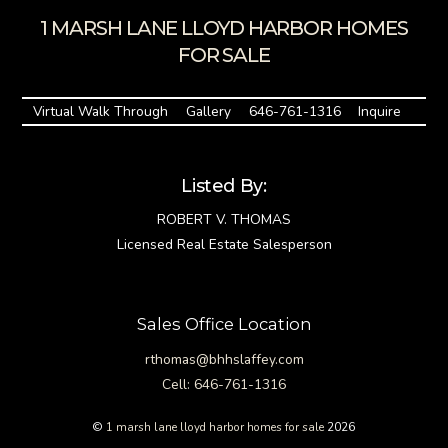
1 MARSH LANE LLOYD HARBOR HOMES
FOR SALE
Virtual Walk Through
Gallery
646-761-1316
Inquire
Listed By:
ROBERT V. THOMAS
Licensed Real Estate Salesperson
Sales Office Location
rthomas@bhhslaffey.com
Cell: 646-761-1316
©
1 marsh lane lloyd harbor homes for sale
2026