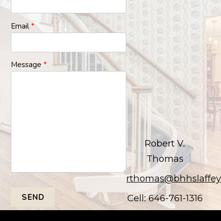
Email
*
Message
*
Robert V.
Thomas
rthomas@bhhslaffe
SEND
Cell: 646-761-1316