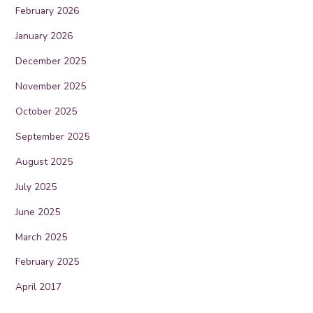
February 2026
January 2026
December 2025
November 2025
October 2025
September 2025
August 2025
July 2025
June 2025
March 2025
February 2025
April 2017