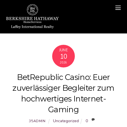
JUNE
10
2026
BetRepublic Casino: Euer
zuverlässiger Begleiter zum
hochwertiges Internet-
Gaming
Uncategorized
0
35ADMIN