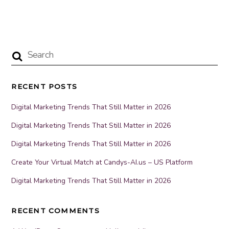
RECENT POSTS
Digital Marketing Trends That Still Matter in 2026
Digital Marketing Trends That Still Matter in 2026
Digital Marketing Trends That Still Matter in 2026
Create Your Virtual Match at Candys-AI.us – US Platform
Digital Marketing Trends That Still Matter in 2026
RECENT COMMENTS