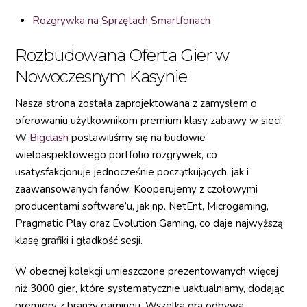
Rozgrywka na Sprzętach Smartfonach
Rozbudowana Oferta Gier w
Nowoczesnym Kasynie
Nasza strona została zaprojektowana z zamysłem o
oferowaniu użytkownikom premium klasy zabawy w sieci.
W
Bigclash
postawiliśmy się na budowie
wieloaspektowego portfolio rozgrywek, co
usatysfakcjonuje jednocześnie początkujących, jak i
zaawansowanych fanów. Kooperujemy z czołowymi
producentami software’u, jak np. NetEnt, Microgaming,
Pragmatic Play oraz Evolution Gaming, co daje najwyższą
klasę grafiki i gładkość sesji.
W obecnej kolekcji umieszczone prezentowanych więcej
niż 3000 gier, które systematycznie uaktualniamy, dodając
premiery z branży gamingu. Wszelka gra odbywa