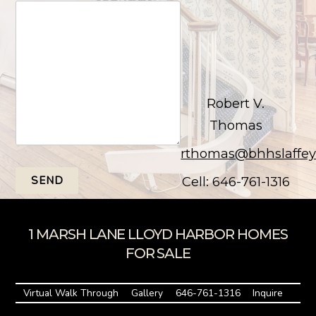
Robert V.
Thomas
rthomas@bhhslaffe
SEND
Cell: 646-761-1316
1 MARSH LANE LLOYD HARBOR HOMES
FOR SALE
Virtual Walk Through
Gallery
646-761-1316
Inquire