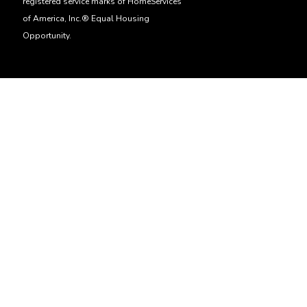
registered service marks of HomeServices
of America, Inc.® Equal Housing
Opportunity.