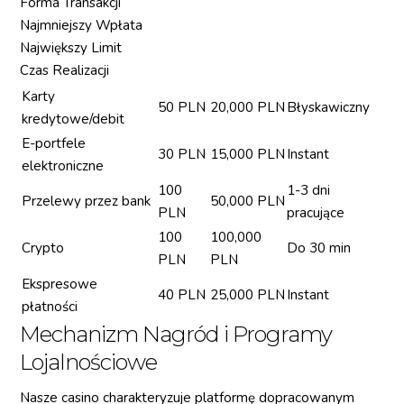
Forma Transakcji
Najmniejszy Wpłata
Największy Limit
Czas Realizacji
Karty
50 PLN
20,000 PLN
Błyskawiczny
kredytowe/debit
E-portfele
30 PLN
15,000 PLN
Instant
elektroniczne
100
1-3 dni
Przelewy przez bank
50,000 PLN
PLN
pracujące
100
100,000
Crypto
Do 30 min
PLN
PLN
Ekspresowe
40 PLN
25,000 PLN
Instant
płatności
Mechanizm Nagród i Programy
Lojalnościowe
Nasze casino charakteryzuje platformę dopracowanym