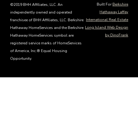
Built For
Berkshire
©2019 BHH Affiliates, LLC. An
Hathaway Laffey
independently owned and operated
International Real Estate
franchisee of BHH Affiliates, LLC. Berkshire
Long Island Web Design
Hathaway HomeServices and the Berkshire
by DinoFrank
Hathaway HomeServices symbol are
registered service marks of HomeServices
of America, Inc.® Equal Housing
Opportunity.