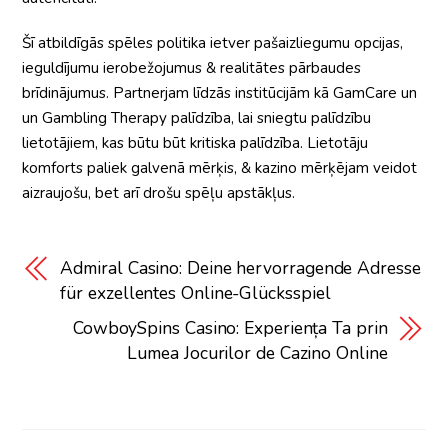
Šī atbildīgās spēles politika ietver pašaizliegumu opcijas,
ieguldījumu ierobežojumus & realitātes pārbaudes
brīdinājumus. Partnerjam līdzās institūcijām kā GamCare un
un Gambling Therapy palīdzība, lai sniegtu palīdzību
lietotājiem, kas būtu būt kritiska palīdzība. Lietotāju
komforts paliek galvenā mērķis, & kazino mērķējam veidot
aizraujošu, bet arī drošu spēļu apstākļus.
Admiral Casino: Deine hervorragende Adresse
für exzellentes Online-Glücksspiel
CowboySpins Casino: Experiența Ta prin
Lumea Jocurilor de Cazino Online