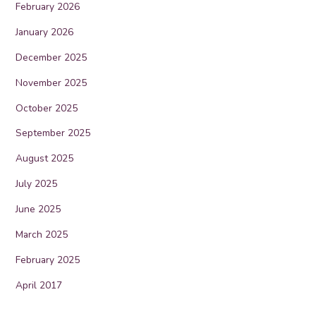
February 2026
January 2026
December 2025
November 2025
October 2025
September 2025
August 2025
July 2025
June 2025
March 2025
February 2025
April 2017