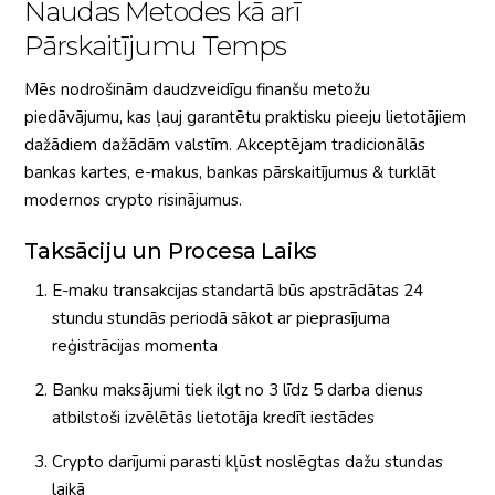
Naudas Metodes kā arī
Pārskaitījumu Temps
Mēs nodrošinām daudzveidīgu finanšu metožu
piedāvājumu, kas ļauj garantētu praktisku pieeju lietotājiem
dažādiem dažādām valstīm. Akceptējam tradicionālās
bankas kartes, e-makus, bankas pārskaitījumus & turklāt
modernos crypto risinājumus.
Taksāciju un Procesa Laiks
E-maku transakcijas standartā būs apstrādātas 24
stundu stundās periodā sākot ar pieprasījuma
reģistrācijas momenta
Banku maksājumi tiek ilgt no 3 līdz 5 darba dienus
atbilstoši izvēlētās lietotāja kredīt iestādes
Crypto darījumi parasti kļūst noslēgtas dažu stundas
laikā