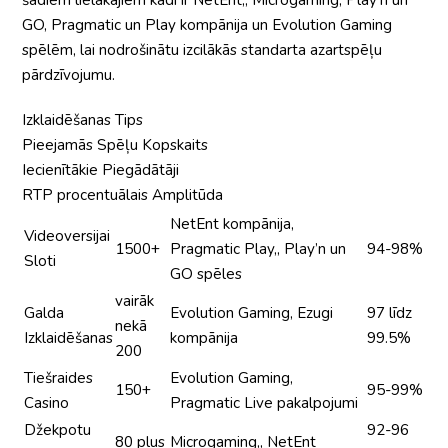
šādiem lielākajiem kādi ir NetEnt,, Microgaming, Play’n un
GO, Pragmatic un Play kompānija un Evolution Gaming
spēlēm, lai nodrošinātu izcilākās standarta azartspēļu
pārdzīvojumu.
Izklaidēšanas Tips
Pieejamās Spēļu Kopskaits
Iecienītākie Piegādātāji
RTP procentuālais Amplitūda
NetEnt kompānija,
Videoversijai
1500+
Pragmatic Play,, Play’n un
94-98%
Sloti
GO spēles
vairāk
Galda
Evolution Gaming, Ezugi
97 līdz
nekā
Izklaidēšanas
kompānija
99.5%
200
Tiešraides
Evolution Gaming,
150+
95-99%
Casino
Pragmatic Live pakalpojumi
Džekpotu
92-96
80 plus
Microgaming,, NetEnt