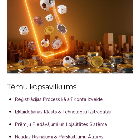
Tēmu kopsavilkums
Reģistrācijas Process kā arī Konta Izveide
Izklaidēšanas Klāsts & Tehnoloģiju Izstrādātāji
Prēmiju Piedāvājumi un Lojalitātes Sistēma
Naudas Risinājumi & Pārskaitījumu Ātrums