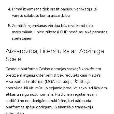
Pirmā izņemšana tiek prasīt papildu verifikāciju, lai
varētu uzlabotu konta aizsardzību
Zemākā izņemšanas vērtība būs divdesmit eiro,
maksimālais – pieci tūkstoši EUR nedēļas laikā parastos
spēlētājiem
Aizsardzība, Licenču kā arī Apzinīga
Spēle
Casoola platforma Casino darbojas saskaņā konkrētiem
precīziem atļauju kritērijiem & tiek regulēts caur Malta’s
Azartspēļu Institūcijas (MGA institūcija). Šī atļauja
nodrošina, kā visi mūsu pieejamie produkti seko izcilākajiem
ētikas un sigurnost normām. Platforma regulāri esam
auditēti no neatkarīgām struktūrām, kuri pārbauda
platformas spēļu godīgumu & finansiālo transakciju
autencitāti.