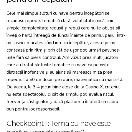
Cele mai simple sloturi cu nave pentru începători se
recunosc repede: tematică clară, volatilitate mică, linii
simple, complexitate redusă și reguli care nu te obligă să
înveți o hartă întreagă de funcții înainte de primul pariu. Într-
un casino, mai ales când intri ca începător, aceste jocuri
contează prin ritm și prin cât de ușor poți urmări paylines-
urile fără să pierzi controlul. Am văzut prea mulți jucători
care au tratat sloturile tematice cu nave ca pe niște
distracții inofensive și au ajuns să mărească miza prea
repede. La 50 de dolari pe rotire, matematica nu mai iartă.
De aceea, la 3-4 jocuri bine alese de la Casino X, criteriul
nu este spectacolul, ci cât de simplu poți evalua riscul,
frecvența câștigurilor și dacă platforma îți oferă un cadru
bun pentru joc responsabil.
Checkpoint 1: Tema cu nave este