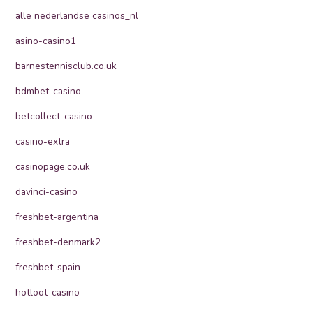
alle nederlandse casinos_nl
asino-casino1
barnestennisclub.co.uk
bdmbet-casino
betcollect-casino
casino-extra
casinopage.co.uk
davinci-casino
freshbet-argentina
freshbet-denmark2
freshbet-spain
hotloot-casino