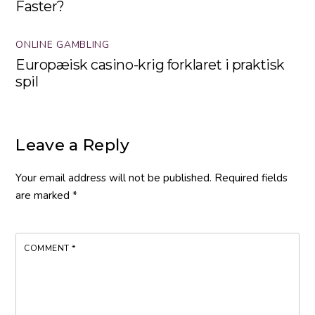
Faster?
ONLINE GAMBLING
Europæisk casino-krig forklaret i praktisk
spil
Leave a Reply
Your email address will not be published.
Required fields
are marked
*
COMMENT
*