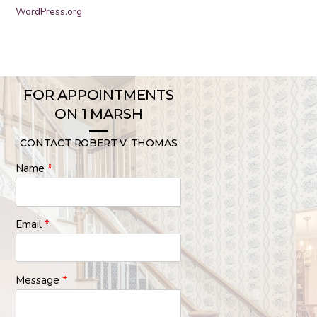
WordPress.org
FOR APPOINTMENTS
ON 1 MARSH
CONTACT ROBERT V. THOMAS
Name
*
Email
*
Message
*