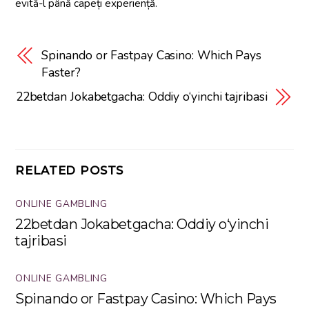
evită-l până capeți experiență.
Spinando or Fastpay Casino: Which Pays
Faster?
22betdan Jokabetgacha: Oddiy o‘yinchi tajribasi
RELATED POSTS
ONLINE GAMBLING
22betdan Jokabetgacha: Oddiy o‘yinchi
tajribasi
ONLINE GAMBLING
Spinando or Fastpay Casino: Which Pays