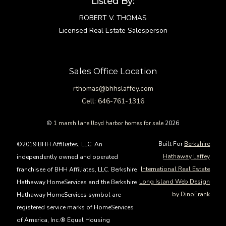
Listed By:
ROBERT V. THOMAS
Licensed Real Estate Salesperson
Sales Office Location
rthomas@bhhslaffey.com
Cell: 646-761-1316
©
1 marsh lane lloyd harbor homes for sale
2026
Built For
Berkshire
©2019 BHH Affiliates, LLC. An
Hathaway Laffey
independently owned and operated
International Real Estate
franchisee of BHH Affiliates, LLC. Berkshire
Long Island Web Design
Hathaway HomeServices and the Berkshire
by DinoFrank
Hathaway HomeServices symbol are
registered service marks of HomeServices
of America, Inc.® Equal Housing