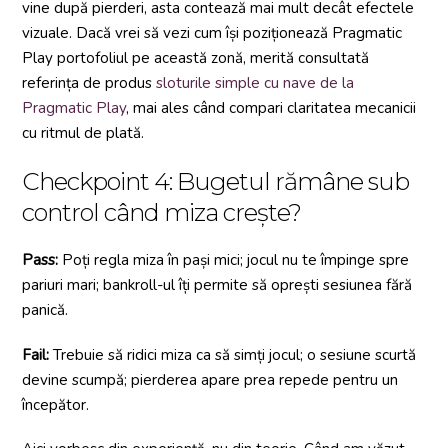
vine după pierderi, asta contează mai mult decât efectele
vizuale. Dacă vrei să vezi cum își poziționează Pragmatic
Play portofoliul pe această zonă, merită consultată
referința de produs
sloturile simple cu nave de la
Pragmatic Play
, mai ales când compari claritatea mecanicii
cu ritmul de plată.
Checkpoint 4: Bugetul rămâne sub
control când miza crește?
Pass:
Poți regla miza în pași mici; jocul nu te împinge spre
pariuri mari; bankroll-ul îți permite să oprești sesiunea fără
panică.
Fail:
Trebuie să ridici miza ca să simți jocul; o sesiune scurtă
devine scumpă; pierderea apare prea repede pentru un
începător.