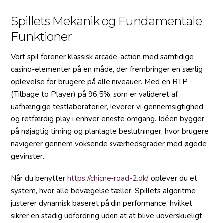
Spillets Mekanik og Fundamentale
Funktioner
Vort spil forener klassisk arcade-action med samtidige
casino-elementer på en måde, der frembringer en særlig
oplevelse for brugere på alle niveauer. Med en RTP
(Tilbage to Player) på 96,5%, som er valideret af
uafhængige testlaboratorier, leverer vi gennemsigtighed
og retfærdig play i enhver eneste omgang. Idéen bygger
på nøjagtig timing og planlagte beslutninger, hvor brugere
navigerer gennem voksende sværhedsgrader med øgede
gevinster.
Når du benytter
https://chicne-road-2.dk/
, oplever du et
system, hvor alle bevægelse tæller. Spillets algoritme
justerer dynamisk baseret på din performance, hvilket
sikrer en stadig udfordring uden at at blive uoverskueligt.