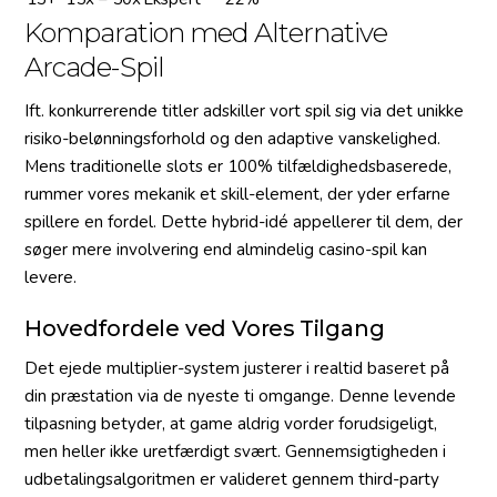
Komparation med Alternative
Arcade-Spil
Ift. konkurrerende titler adskiller vort spil sig via det unikke
risiko-belønningsforhold og den adaptive vanskelighed.
Mens traditionelle slots er 100% tilfældighedsbaserede,
rummer vores mekanik et skill-element, der yder erfarne
spillere en fordel. Dette hybrid-idé appellerer til dem, der
søger mere involvering end almindelig casino-spil kan
levere.
Hovedfordele ved Vores Tilgang
Det ejede multiplier-system justerer i realtid baseret på
din præstation via de nyeste ti omgange. Denne levende
tilpasning betyder, at game aldrig vorder forudsigeligt,
men heller ikke uretfærdigt svært. Gennemsigtigheden i
udbetalingsalgoritmen er valideret gennem third-party