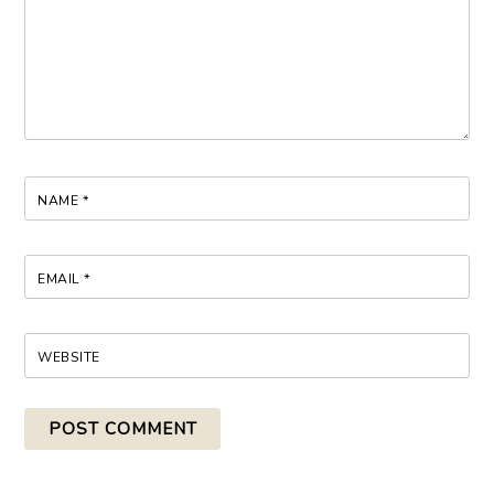
NAME
*
EMAIL
*
WEBSITE