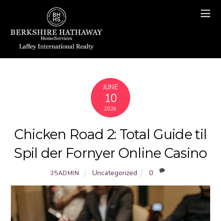
JUNE
10
2026
Chicken Road 2: Total Guide til
Spil der Fornyer Online Casino
Uncategorized
0
35ADMIN