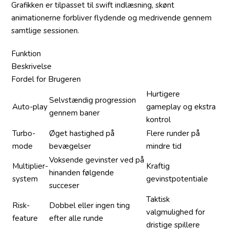
Grafikken er tilpasset til swift indlæsning, skønt
animationerne forbliver flydende og medrivende gennem
samtlige sessionen.
Funktion
Beskrivelse
Fordel for Brugeren
Hurtigere
Selvstændig progression
Auto-play
gameplay og ekstra
gennem baner
kontrol
Turbo-
Øget hastighed på
Flere runder på
mode
bevægelser
mindre tid
Voksende gevinster ved på
Multiplier-
Kraftig
hinanden følgende
system
gevinstpotentiale
succeser
Taktisk
Risk-
Dobbel eller ingen ting
valgmulighed for
feature
efter alle runde
dristige spillere