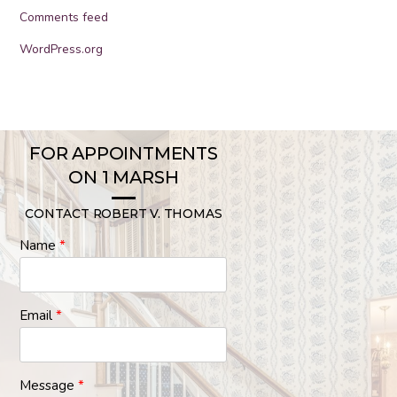
Comments feed
WordPress.org
FOR APPOINTMENTS
ON 1 MARSH
CONTACT ROBERT V. THOMAS
Name
*
Email
*
Message
*