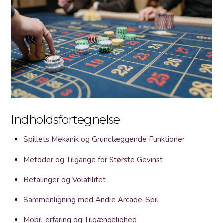
Indholdsfortegnelse
Spillets Mekanik og Grundlæggende Funktioner
Metoder og Tilgange for Største Gevinst
Betalinger og Volatilitet
Sammenligning med Andre Arcade-Spil
Mobil-erfaring og Tilgængelighed