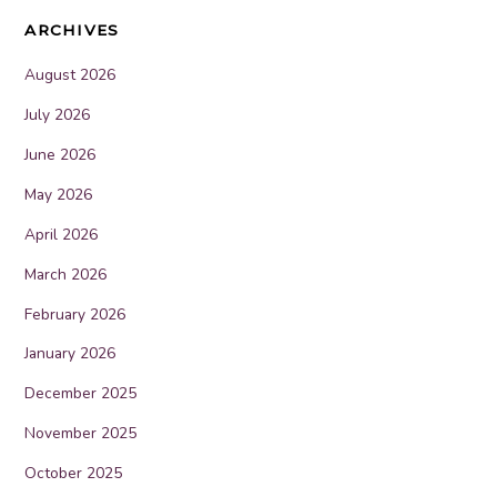
ARCHIVES
August 2026
July 2026
June 2026
May 2026
April 2026
March 2026
February 2026
January 2026
December 2025
November 2025
October 2025