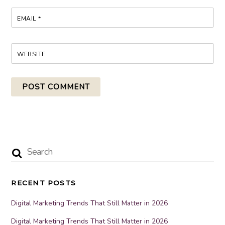
EMAIL
*
WEBSITE
RECENT POSTS
Digital Marketing Trends That Still Matter in 2026
Digital Marketing Trends That Still Matter in 2026