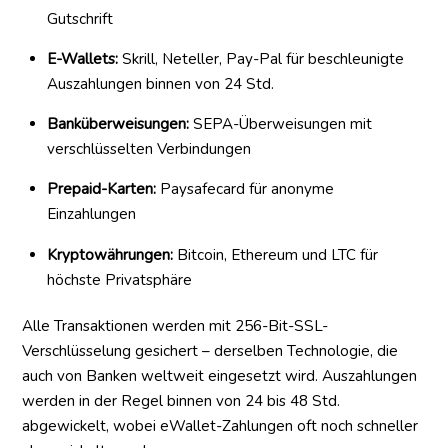
Gutschrift
E-Wallets:
Skrill, Neteller, Pay-Pal für beschleunigte
Auszahlungen binnen von 24 Std.
Banküberweisungen:
SEPA-Überweisungen mit
verschlüsselten Verbindungen
Prepaid-Karten:
Paysafecard für anonyme
Einzahlungen
Kryptowährungen:
Bitcoin, Ethereum und LTC für
höchste Privatsphäre
Alle Transaktionen werden mit 256-Bit-SSL-
Verschlüsselung gesichert – derselben Technologie, die
auch von Banken weltweit eingesetzt wird. Auszahlungen
werden in der Regel binnen von 24 bis 48 Std.
abgewickelt, wobei eWallet-Zahlungen oft noch schneller