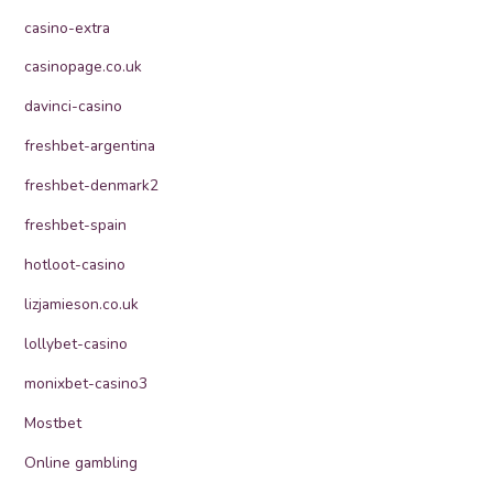
casino-extra
casinopage.co.uk
davinci-casino
freshbet-argentina
freshbet-denmark2
freshbet-spain
hotloot-casino
lizjamieson.co.uk
lollybet-casino
monixbet-casino3
Mostbet
Online gambling