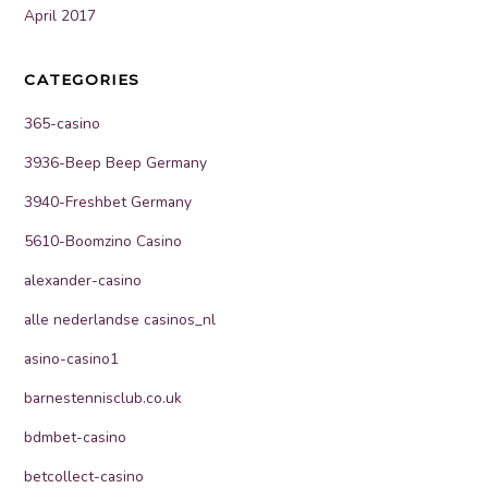
April 2017
CATEGORIES
365-casino
3936-Beep Beep Germany
3940-Freshbet Germany
5610-Boomzino Casino
alexander-casino
alle nederlandse casinos_nl
asino-casino1
barnestennisclub.co.uk
bdmbet-casino
betcollect-casino