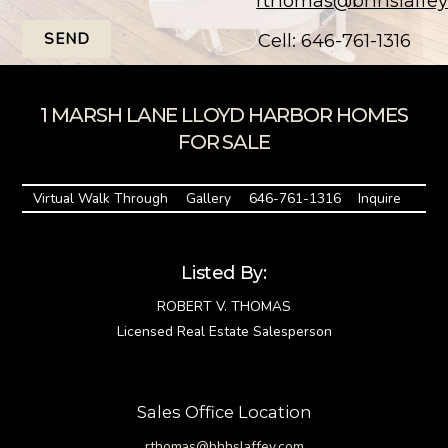
rthomas@bhhslaffe
SEND
Cell: 646-761-1316
1 MARSH LANE LLOYD HARBOR HOMES
FOR SALE
Virtual Walk Through
Gallery
646-761-1316
Inquire
Listed By:
ROBERT V. THOMAS
Licensed Real Estate Salesperson
Sales Office Location
rthomas@bhhslaffey.com