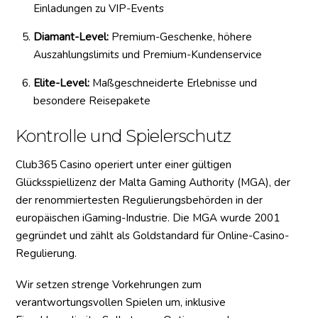
Einladungen zu VIP-Events
Diamant-Level:
Premium-Geschenke, höhere
Auszahlungslimits und Premium-Kundenservice
Elite-Level:
Maßgeschneiderte Erlebnisse und
besondere Reisepakete
Kontrolle und Spielerschutz
Club365 Casino operiert unter einer gültigen
Glücksspiellizenz der Malta Gaming Authority (MGA), der
der renommiertesten Regulierungsbehörden in der
europäischen iGaming-Industrie. Die MGA wurde 2001
gegründet und zählt als Goldstandard für Online-Casino-
Regulierung.
Wir setzen strenge Vorkehrungen zum
verantwortungsvollen Spielen um, inklusive