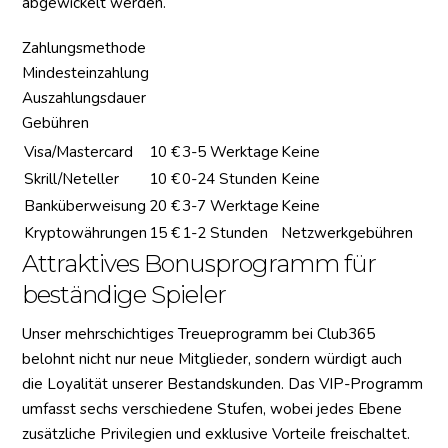
abgewickelt werden.
Zahlungsmethode
Mindesteinzahlung
Auszahlungsdauer
Gebühren
Visa/Mastercard
10 €
3-5 Werktage
Keine
Skrill/Neteller
10 €
0-24 Stunden
Keine
Banküberweisung
20 €
3-7 Werktage
Keine
Kryptowährungen
15 €
1-2 Stunden
Netzwerkgebühren
Attraktives Bonusprogramm für
beständige Spieler
Unser mehrschichtiges Treueprogramm bei Club365
belohnt nicht nur neue Mitglieder, sondern würdigt auch
die Loyalität unserer Bestandskunden. Das VIP-Programm
umfasst sechs verschiedene Stufen, wobei jedes Ebene
zusätzliche Privilegien und exklusive Vorteile freischaltet.