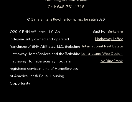
Cell: 646-761-1316
©
1 marsh lane lloyd harbor homes for sale
2026
Built For
Berkshire
©2019 BHH Affiliates, LLC. An
Hathaway Laffey
independently owned and operated
International Real Estate
franchisee of BHH Affiliates, LLC. Berkshire
Long Island Web Design
Hathaway HomeServices and the Berkshire
by DinoFrank
Hathaway HomeServices symbol are
registered service marks of HomeServices
of America, Inc.® Equal Housing
Opportunity.