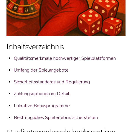
Inhaltsverzeichnis
Qualitätsmerkmale hochwertiger Spielplattformen
Umfang der Spielangebote
Sicherheitsstandards und Regulierung
Zahlungsoptionen im Detail
Lukrative Bonusprogramme
Bestmögliches Spielerlebnis sicherstellen