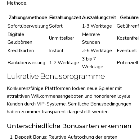
Methode.
Zahlungsmethode
Einzahlungszeit
Auszahlungszeit
Gebühre
Sofortüberweisung
Sofort
1-3 Werktage
Gebührenf
Digitale
Mehrere
Unmittelbar
Kostenfrei
Geldbörsen
Stunden
Kreditkarten
Instant
3-5 Werktage
Eventuell
3 bis 7
Banküberweisung
1-2 Werktage
Potenziell
Werktage
Lukrative Bonusprogramme
Konkurrenzfähige Plattformen locken neue Spieler mit
attraktiven Willkommensangeboten und honorieren loyale
Kunden durch VIP-Systeme. Sämtliche Bonusbedingungen
haben zu immer transparent dargestellt werden.
Unterschiedliche Bonusarten erkennen
Deposit Bonus: Relative Aufstockung der ersten