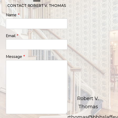
CONTACT ROBERT V. THOMAS
Name
*
Email
*
Message
*
Robert V.
Thomas
rthomas@bhhslaffe