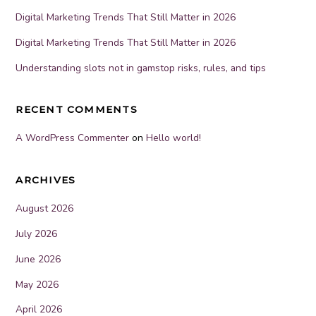
Digital Marketing Trends That Still Matter in 2026
Digital Marketing Trends That Still Matter in 2026
Understanding slots not in gamstop risks, rules, and tips
RECENT COMMENTS
A WordPress Commenter
on
Hello world!
ARCHIVES
August 2026
July 2026
June 2026
May 2026
April 2026