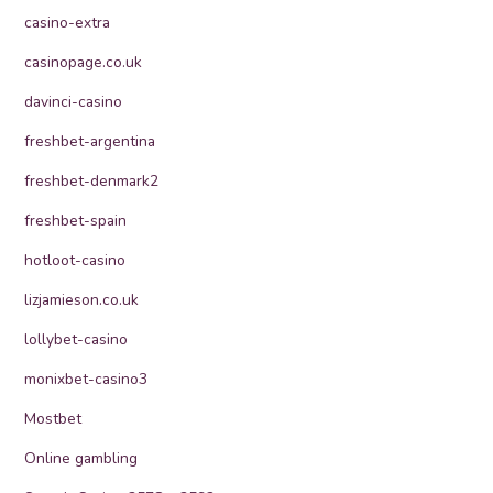
casino-extra
casinopage.co.uk
davinci-casino
freshbet-argentina
freshbet-denmark2
freshbet-spain
hotloot-casino
lizjamieson.co.uk
lollybet-casino
monixbet-casino3
Mostbet
Online gambling