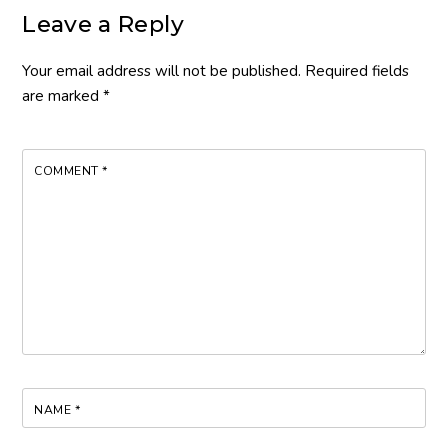
Leave a Reply
Your email address will not be published.
Required fields
are marked
*
COMMENT
*
NAME
*