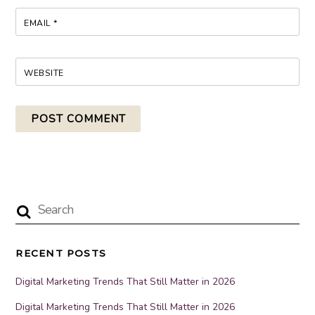
EMAIL
*
WEBSITE
RECENT POSTS
Digital Marketing Trends That Still Matter in 2026
Digital Marketing Trends That Still Matter in 2026