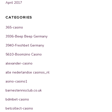
April 2017
CATEGORIES
365-casino
3936-Beep Beep Germany
3940-Freshbet Germany
5610-Boomzino Casino
alexander-casino
alle nederlandse casinos_nl
asino-casino1
barnestennisclub.co.uk
bdmbet-casino
betcollect-casino