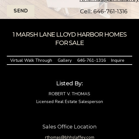
SEND
Cell: 646-761-1316
1 MARSH LANE LLOYD HARBOR HOMES
FOR SALE
Virtual Walk Through
Gallery
646-761-1316
Inquire
Listed By:
ROBERT V. THOMAS
Licensed Real Estate Salesperson
Sales Office Location
rthomas@bhhslaffey.com