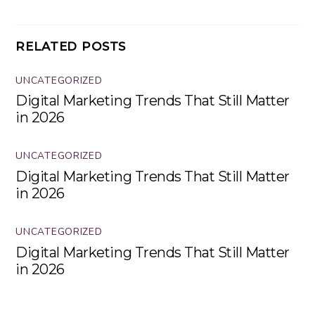
RELATED POSTS
UNCATEGORIZED
Digital Marketing Trends That Still Matter
in 2026
UNCATEGORIZED
Digital Marketing Trends That Still Matter
in 2026
UNCATEGORIZED
Digital Marketing Trends That Still Matter
in 2026