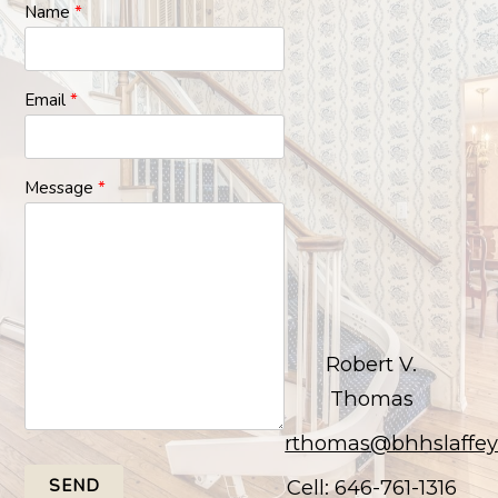
Name
*
Email
*
Message
*
Robert V.
Thomas
rthomas@bhhslaffe
SEND
Cell: 646-761-1316