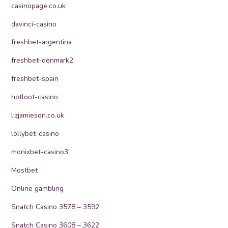
casinopage.co.uk
davinci-casino
freshbet-argentina
freshbet-denmark2
freshbet-spain
hotloot-casino
lizjamieson.co.uk
lollybet-casino
monixbet-casino3
Mostbet
Online gambling
Snatch Casino 3578 – 3592
Snatch Casino 3608 – 3622