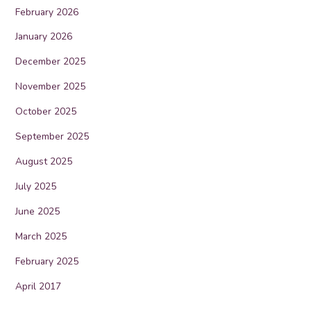
February 2026
January 2026
December 2025
November 2025
October 2025
September 2025
August 2025
July 2025
June 2025
March 2025
February 2025
April 2017