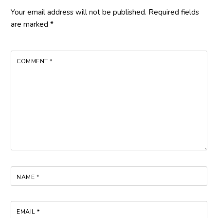
Your email address will not be published.
Required fields
are marked
*
COMMENT
*
NAME
*
EMAIL
*