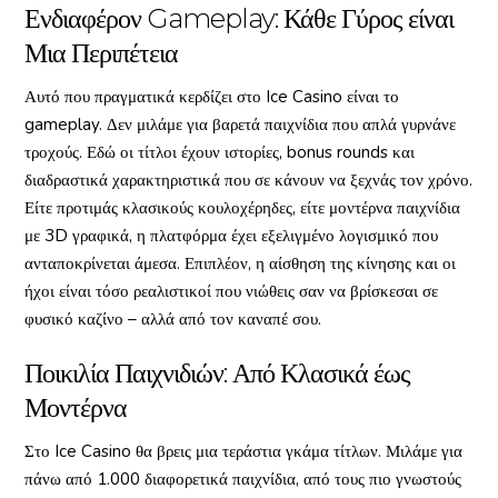
Ενδιαφέρον Gameplay: Κάθε Γύρος είναι
Μια Περιπέτεια
Αυτό που πραγματικά κερδίζει στο Ice Casino είναι το
gameplay. Δεν μιλάμε για βαρετά παιχνίδια που απλά γυρνάνε
τροχούς. Εδώ οι τίτλοι έχουν ιστορίες, bonus rounds και
διαδραστικά χαρακτηριστικά που σε κάνουν να ξεχνάς τον χρόνο.
Είτε προτιμάς κλασικούς κουλοχέρηδες, είτε μοντέρνα παιχνίδια
με 3D γραφικά, η πλατφόρμα έχει εξελιγμένο λογισμικό που
ανταποκρίνεται άμεσα. Επιπλέον, η αίσθηση της κίνησης και οι
ήχοι είναι τόσο ρεαλιστικοί που νιώθεις σαν να βρίσκεσαι σε
φυσικό καζίνο – αλλά από τον καναπέ σου.
Ποικιλία Παιχνιδιών: Από Κλασικά έως
Μοντέρνα
Στο Ice Casino θα βρεις μια τεράστια γκάμα τίτλων. Μιλάμε για
πάνω από 1.000 διαφορετικά παιχνίδια, από τους πιο γνωστούς