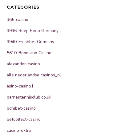
CATEGORIES
365-casino
3936-Beep Beep Germany
3940-Freshbet Germany
5610-Boomzino Casino
alexander-casino
alle nederlandse casinos_nl
asino-casino1
barnestennisclub.co.uk
bdmbet-casino
betcollect-casino
casino-extra