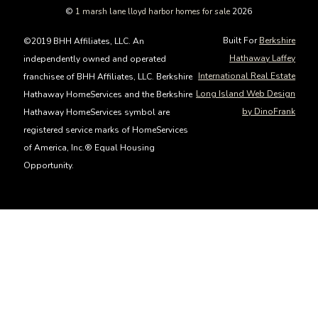
©
1 marsh lane lloyd harbor homes for sale
2026
Built For
Berkshire
©2019 BHH Affiliates, LLC. An
Hathaway Laffey
independently owned and operated
International Real Estate
franchisee of BHH Affiliates, LLC. Berkshire
Long Island Web Design
Hathaway HomeServices and the Berkshire
by DinoFrank
Hathaway HomeServices symbol are
registered service marks of HomeServices
of America, Inc.® Equal Housing
Opportunity.