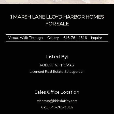
1 MARSH LANE LLOYD HARBOR HOMES
FOR SALE
Virtual Walk Through
Gallery
646-761-1316
Inquire
Listed By:
ROBERT V. THOMAS
Licensed Real Estate Salesperson
Sales Office Location
rthomas@bhhslaffey.com
Cell: 646-761-1316