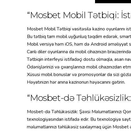
“Mosbet Mobil Tətbiqi: İ
Mosbet Mobil Tətbiqi vasitəsilə kazino oyunlarını ist
Bu tətbiq tam mobil uyğunluq təqdim edərək, smart
Mobil versiya həm iOS, həm də Android əməliyyat s
Canlı diler oyunlarına da mobil cihazınızın brauzerindən
Tətbiqin interfeysi istifadəçi dostu olmaqla, asan navi
Ödənişlərinizi və çıxarışlarınızı mobil cihazınızdan et
Xüsusi mobil bonuslar və promosyonlar da sizi gözlə
Həyatınızın hər anına kazinonun həyəcanını gətirin.
“Mosbet-də Təhlükəsizlik
Mosbet-də Təhlükəsizlik: Şəxsi Məlumatlarınızı Qo
texnologiyasından istifadə edir. Bu texnologiya sayt
məlumatlarınızı təhlükəsiz saxlaymaq üçün Mosbet əla