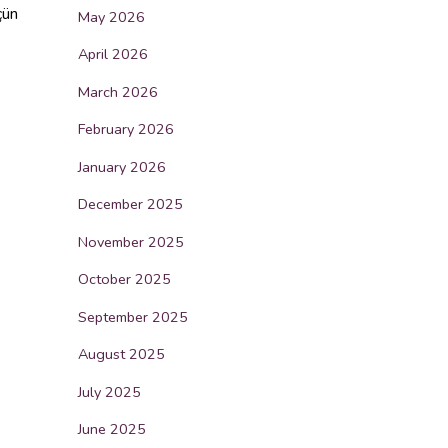
çün
May 2026
April 2026
March 2026
February 2026
January 2026
December 2025
November 2025
October 2025
September 2025
August 2025
July 2025
June 2025