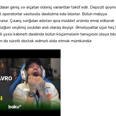
ları geniş və əlçatan ödəniş variantları təklif edir. Depozit qoy
il operatorlar vasitəsilə daxilolma edə bilərlər. Bütün maliyyə
orunur. Çıxarış sorğuları adətən qısa müddət ərzində emal edilərək
əğləri seçilmiş üsuldan asılı olaraq dəyişir. Əməliyyatlar üçün heç 
l şəxsi kabineti daxilində bütün köçürmələrin tarixçəsini izləyə bilə
qdən də sürətli dəstək xidməti əldə etmək mümkündür.