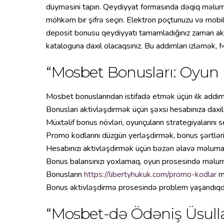
düyməsini tapın. Qeydiyyat formasında dəqiq məlumat
möhkəm bir şifrə seçin. Elektron poçtunuzu və mobil 
deposit bonusu qeydiyyatı tamamladığınız zaman akt
kataloguna daxil olacaqsınız. Bu addımları izləmək,
“Mosbet Bonusları: Oyun 
Mosbet bonuslarından istifadə etmək üçün ilk addı
Bonusları aktivləşdirmək üçün şəxsi hesabınıza daxil
Müxtəlif bonus növləri, oyunçuların strategiyalarını 
Promo kodlarını düzgün yerləşdirmək, bonus şərtləri
Hesabınızı aktivləşdirmək üçün bəzən əlavə məlumat
Bonus balansınızı yoxlamaq, oyun prosesində məlum
Bonusların
https://libertyhukuk.com/promo-kodlar
mü
Bonus aktivləşdirmə prosesində problem yaşandıqda,
“Mosbet-də Ödəniş Üsullar