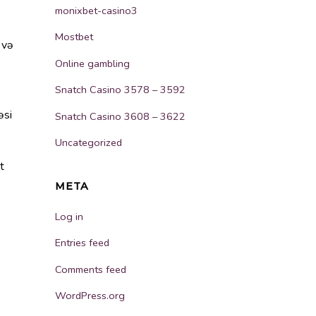
monixbet-casino3
Mostbet
 və
Online gambling
Snatch Casino 3578 – 3592
əsi
Snatch Casino 3608 – 3622
Uncategorized
t
META
Log in
Entries feed
Comments feed
WordPress.org