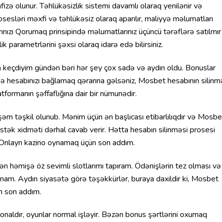
hafizə olunur. Təhlükəsizlik sistemi davamlı olaraq yenilənir və
osesləri məxfi və təhlükəsiz olaraq aparılır, maliyyə məlumatları
nızı Qorumaq prinsipində məlumatlarınız üçüncü tərəflərə satılmır
ik parametrlərini şəxsi olaraq idarə edə bilirsiniz.
 keçdiyim gündən bəri hər şey çox sadə və aydın oldu. Bonuslar
nsə hesabınızı bağlamaq qərarına gəlsəniz, Mosbet hesabının silinm
tformanın şəffaflığına dair bir nümunədir.
şəm təşkil olunub. Mənim üçün ən başlıcası etibarlılıqdır və Mosbe
stək xidməti dərhal cavab verir. Hətta hesabın silinməsi prosesi
i: Onlayn kazino oynamaq üçün son addım.
n həmişə öz sevimli slotlarımı tapıram. Ödənişlərin tez olması və
nam. Aydın siyasətə görə təşəkkürlər, buraya daxildir ki, Mosbet
ün son addım.
onaldır, oyunlar normal işləyir. Bəzən bonus şərtlərini oxumaq