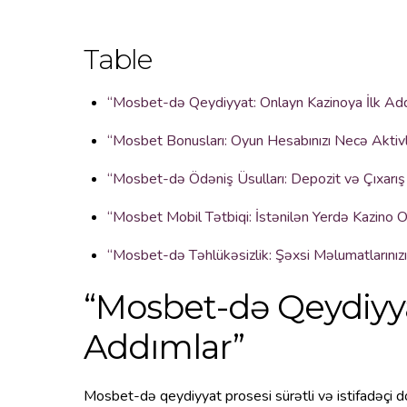
Table
“Mosbet-də Qeydiyyat: Onlayn Kazinoya İlk Ad
“Mosbet Bonusları: Oyun Hesabınızı Necə Aktivl
“Mosbet-də Ödəniş Üsulları: Depozit və Çıxarış
“Mosbet Mobil Tətbiqi: İstənilən Yerdə Kazino
“Mosbet-də Təhlükəsizlik: Şəxsi Məlumatlarını
“Mosbet-də Qeydiyya
Addımlar”
Mosbet-də qeydiyyat prosesi sürətli və istifadəçi d