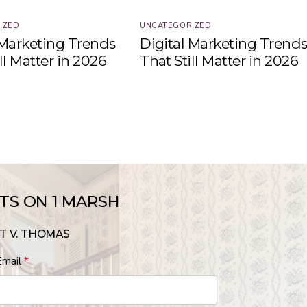
IZED
UNCATEGORIZED
 Marketing Trends
Digital Marketing Trend
ll Matter in 2026
That Still Matter in 2026
TS ON 1 MARSH
T V. THOMAS
Email
*