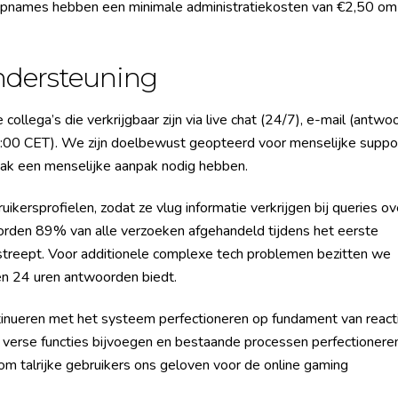
de opnames hebben een minimale administratiekosten van €2,50 om
ndersteuning
llega’s die verkrijgbaar zijn via live chat (24/7), e-mail (antwo
01:00 CET). We zijn doelbewust geopteerd voor menselijke suppo
ak een menselijke aanpak nodig hebben.
ersprofielen, zodat ze vlug informatie verkrijgen bij queries ov
orden 89% van alle verzoeken afgehandeld tijdens het eerste
streept. Voor additionele complexe tech problemen bezitten we
en 24 uren antwoorden biedt.
ntinueren met het systeem perfectioneren op fundament van react
verse functies bijvoegen en bestaande processen perfectioneren
 talrijke gebruikers ons geloven voor de online gaming