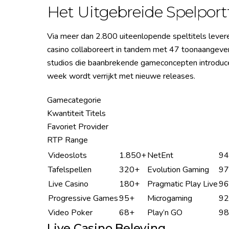
Het Uitgebreide Spelportf
Via meer dan 2.800 uiteenlopende speltitels lever
casino collaboreert in tandem met 47 toonaangev
studios die baanbrekende gameconcepten introduc
week wordt verrijkt met nieuwe releases.
Gamecategorie
Kwantiteit Titels
Favoriet Provider
RTP Range
Videoslots
1.850+
NetEnt
94
Tafelspellen
320+
Evolution Gaming
97
Live Casino
180+
Pragmatic Play Live
96
Progressive Games
95+
Microgaming
92
Video Poker
68+
Play’n GO
98
Live Casino Beleving