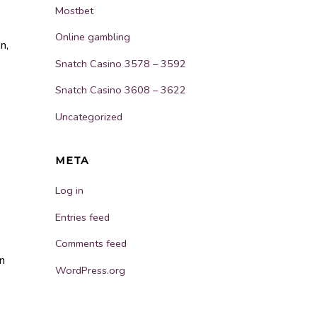
Mostbet
Online gambling
n,
Snatch Casino 3578 – 3592
Snatch Casino 3608 – 3622
Uncategorized
META
Log in
Entries feed
Comments feed
n
WordPress.org