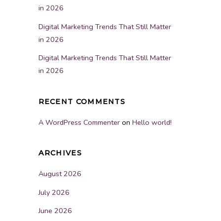
in 2026
Digital Marketing Trends That Still Matter
in 2026
Digital Marketing Trends That Still Matter
in 2026
RECENT COMMENTS
A WordPress Commenter
on
Hello world!
ARCHIVES
August 2026
July 2026
June 2026