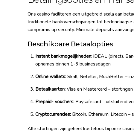
Ons casino faciliteren een uitgebreid scala aan bet
traditionele bankoverschrijvingen tot hedendaagse d
compromis op security. Minimale deposits aanvangen
Beschikbare Betaalopties
Instant bankmogelijkheden:
iDEAL (direct), Ban
opnames binnen 1-3 businessdagen
Online wallets:
Skrill, Neteller, MuchBetter – i
Betaalkaarten:
Visa en Mastercard – stortinge
Prepaid- vouchers:
Paysafecard – uitsluitend vo
Cryptocurrencies:
Bitcoin, Ethereum, Litecoin –
Alle stortingen zijn geheel kosteloos bij onze ca