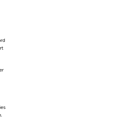
ord
rt
er
ies
.