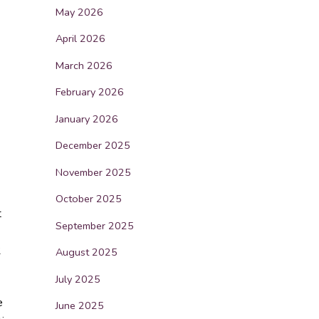
May 2026
April 2026
March 2026
February 2026
January 2026
December 2025
November 2025
October 2025
t
September 2025
2
August 2025
July 2025
e
June 2025