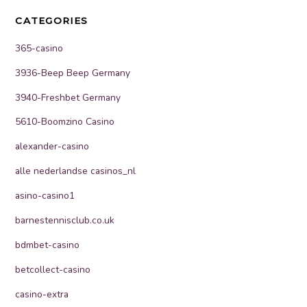
CATEGORIES
365-casino
3936-Beep Beep Germany
3940-Freshbet Germany
5610-Boomzino Casino
alexander-casino
alle nederlandse casinos_nl
asino-casino1
barnestennisclub.co.uk
bdmbet-casino
betcollect-casino
casino-extra