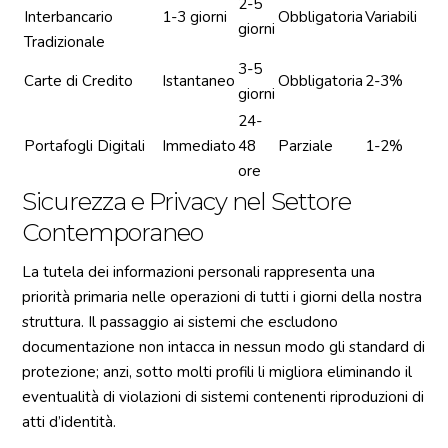
2-5
Interbancario
1-3 giorni
Obbligatoria
Variabili
giorni
Tradizionale
3-5
Carte di Credito
Istantaneo
Obbligatoria
2-3%
giorni
24-
Portafogli Digitali
Immediato
48
Parziale
1-2%
ore
Sicurezza e Privacy nel Settore
Contemporaneo
La tutela dei informazioni personali rappresenta una
priorità primaria nelle operazioni di tutti i giorni della nostra
struttura. Il passaggio ai sistemi che escludono
documentazione non intacca in nessun modo gli standard di
protezione; anzi, sotto molti profili li migliora eliminando il
eventualità di violazioni di sistemi contenenti riproduzioni di
atti d’identità.