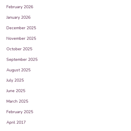
February 2026
January 2026
December 2025
November 2025
October 2025
September 2025
August 2025
July 2025
June 2025
March 2025
February 2025
April 2017