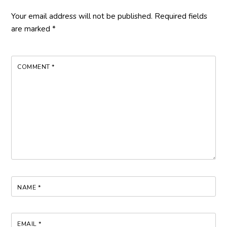
Your email address will not be published.
Required fields
are marked
*
COMMENT
*
NAME
*
EMAIL
*