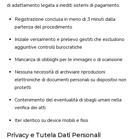
di adattamento legata a inediti sistemi di pagamento.
Registrazione conclusa in meno di 3 minuti dalla
partenza del procedimento
Iniziale versamento e prelievo gestiti che escludono
aggiuntive controlli burocratiche
Mancanza di obblighi per le immagini o di scansione
Nessuna necessità di archiviare riproduzioni
elettroniche di documenti personali su dispositivi non
protetti
Contenimento del eventualità di sbagli umani nella
verifica dei atti
Iter identico su device mobili e fissi
Privacy e Tutela Dati Personali