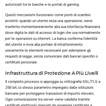
autorizzati tra le banche e le portali di gaming.
Questi meccanismi funzionano come ponti di scambio
protetti: quando un utente inizia una operazione, viene
trasferito momentaneamente alla sua interfaccia finanziaria
dove digita le dati di accesso di login che usa normalmente
per le operazioni su internet. La banca conferma l’identità
del utente e invia alla portale di intrattenimento
unicamente le elementi necessarie per adempiere gli
requisiti di legge, senza comunicare dati bancari specifici o
certificati personale.
Infrastruttura di Protezione A Più Livelli
Il completo processo si appoggia su crittografia SSL/TLS a
256 bit, lo stesso parametro impiegato dalle istituzioni
bancarie per proteggere transazioni di importo elevato.
Ogni comunicazione tra server viene validata tramite
certificati elettronici rilasciati da organismi certificate a