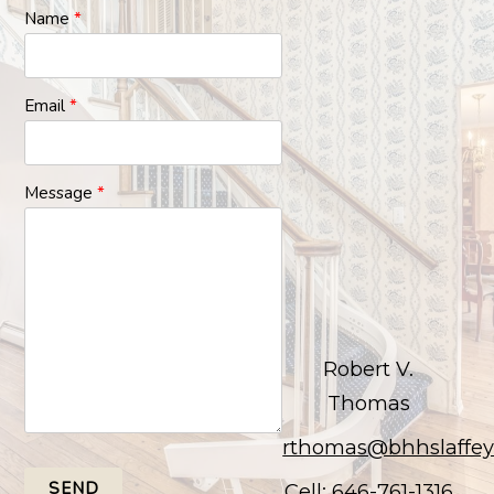
Name
*
Email
*
Message
*
Robert V.
Thomas
rthomas@bhhslaffe
SEND
Cell: 646-761-1316