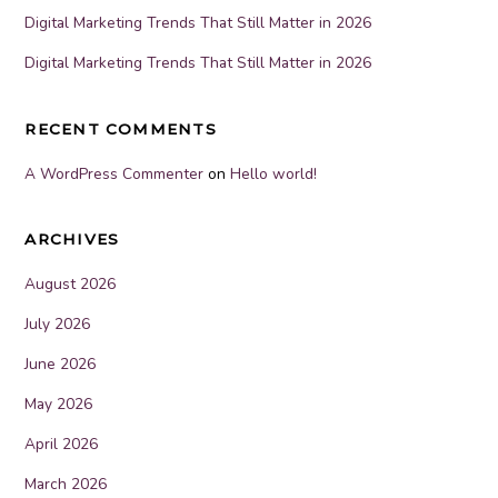
Digital Marketing Trends That Still Matter in 2026
Digital Marketing Trends That Still Matter in 2026
RECENT COMMENTS
A WordPress Commenter
on
Hello world!
ARCHIVES
August 2026
July 2026
June 2026
May 2026
April 2026
March 2026