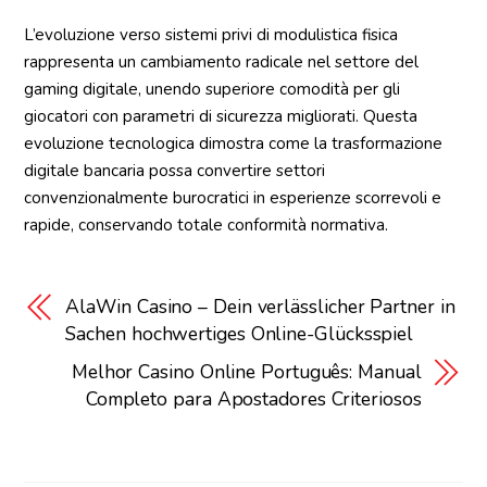
L’evoluzione verso sistemi privi di modulistica fisica
rappresenta un cambiamento radicale nel settore del
gaming digitale, unendo superiore comodità per gli
giocatori con parametri di sicurezza migliorati. Questa
evoluzione tecnologica dimostra come la trasformazione
digitale bancaria possa convertire settori
convenzionalmente burocratici in esperienze scorrevoli e
rapide, conservando totale conformità normativa.
AlaWin Casino – Dein verlässlicher Partner in
Sachen hochwertiges Online-Glücksspiel
Melhor Casino Online Português: Manual
Completo para Apostadores Criteriosos