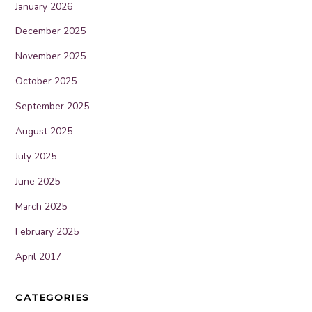
January 2026
December 2025
November 2025
October 2025
September 2025
August 2025
July 2025
June 2025
March 2025
February 2025
April 2017
CATEGORIES