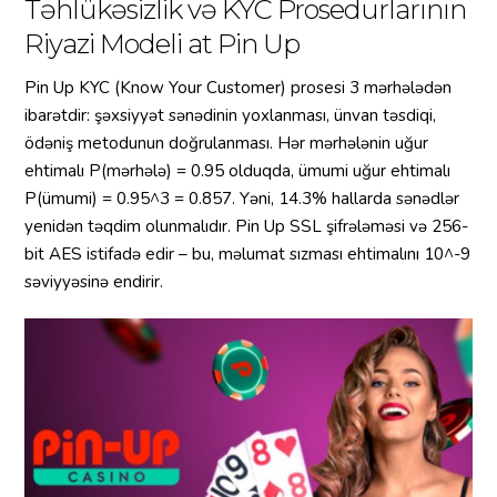
Təhlükəsizlik və KYC Prosedurlarının
Riyazi Modeli at Pin Up
Pin Up KYC (Know Your Customer) prosesi 3 mərhələdən
ibarətdir: şəxsiyyət sənədinin yoxlanması, ünvan təsdiqi,
ödəniş metodunun doğrulanması. Hər mərhələnin uğur
ehtimalı P(mərhələ) = 0.95 olduqda, ümumi uğur ehtimalı
P(ümumi) = 0.95^3 = 0.857. Yəni, 14.3% hallarda sənədlər
yenidən təqdim olunmalıdır. Pin Up SSL şifrələməsi və 256-
bit AES istifadə edir – bu, məlumat sızması ehtimalını 10^-9
səviyyəsinə endirir.