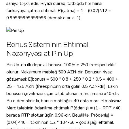
saniyə təşkil edir. Riyazi olaraq, tətbiqdə hər hansı
funksiyaya çatma ehtimalı P(çatma) = 1 – (0.02)^12 =
0.99999999999996 (demək olar ki, 1).
Bonus Sisteminin Ehtimal
Nəzəriyyəsi at Pin Up
Pin Up-da ilk depozit bonusu 100% + 250 freespin təklif
olunur. Maksimum məbləğ 500 AZN-dir. Bonusun riyazi
gözləməsi: E(bonus) = 500 * 0.8 + 250 * 0.2 * 0.5 = 400 +
25 = 425 AZN (freespinlərin orta gəliri 0.5 AZN-dir). Lakin
bonusun çevrilməsi üçün tələb olunan mərc əmsalı x40-dır.
Bu o deməkdir ki, bonus məbləğini 40 dəfə mərc etməlisiniz.
Mərc tələbinin ödənilmə ehtimalı P(ödəniş) = (1 – RTP)^40,
burada RTP slotlar üçün 0.96-dır. Beləliklə, P(ödəniş) =
(0.04)^40 = təxminən 1.2 * 10^-56 – çox aşağı ehtimal.