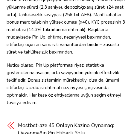
yüklənmə sürəti (2.3 saniyə), depozit/çıxarış sürəti (24 saat
orta), təhlükəsizlik səviyyəsi (256-bit AES). Mənfi cəhətlər:
bonus mərc tələbinin yüksək olması (x40), KYC prosesinin 3
mərhələsi (14.3% təkrarlanma ehtimalı). Rəqiblərlə
müqayisədə Pin Up, ehtimal nəzəriyyəsi baxımından,
istifadəçi üçün ən səmərəli variantlardan biridir – xüsusilə
sürət və təhlükəsizlik baxımından.
Nəticə olaraq, Pin Up platforması riyazi statistika
göstəricilərinə əsasən, orta səviyyədən yüksək effektivlik
təklif edir. Bonus sisteminin mürəkkəbliyi olsa da, ümumi
istifadəçi təcrübəsi ehtimal nəzəriyyəsi çərçivəsində
optimaldır. Hər kəsə öz ehtiyaclarına uyğun seçim etməyi
tövsiyə edirəm.
Mostbet-aze 45 Onlayn Kazino Oynamaq:
Qazanmağın Ən Etibarlı Yolu