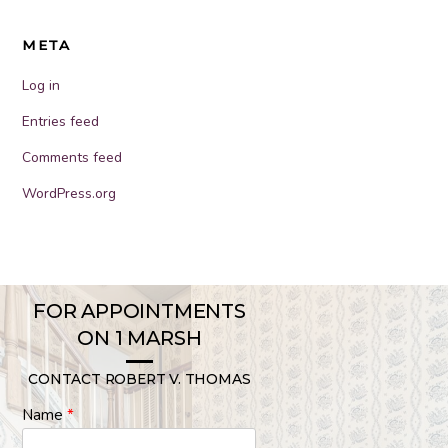
META
Log in
Entries feed
Comments feed
WordPress.org
FOR APPOINTMENTS
ON 1 MARSH
CONTACT ROBERT V. THOMAS
Name
*