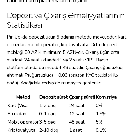
Lakin bu, bütün platformalarda oxşardır.
Depozit və Çıxarış Əməliyyatlarının
Statistikası
Pin Up-da depozit üçün 6 ödəniş metodu mövcuddur: kart,
e-cüzdan, mobil operator, kriptovalyuta. Orta depozit
məbləği 50 AZN, minimum 5 AZN-dir. Çıxarış üçün orta
müddət 24 saat (standart) və 2 saat (VIP). Rəqib
platformalarda bu müddət 48 saatdır. Çıxarış uğursuzluq
ehtimalı P(uğursuzluq) = 0.03 (əsasən KYC tələbləri ilə
bağlı). Aşağıdakı cədvəldə müqayisə göstərilir:
Metod
Depozit sürəti
Çıxarış sürəti
Komissiya
Kart (Visa)
1-2 dəq
24 saat
0%
E-cüzdan
0-1 dəq
12 saat
1.5%
Mobil operator
3-5 dəq
48 saat
5%
Kriptovalyuta
2-10 dəq
1 saat
0.1%