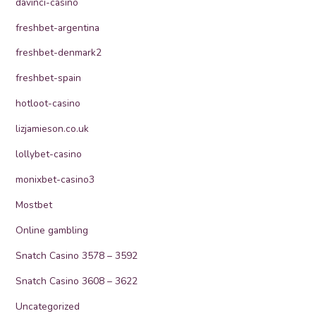
davinci-casino
freshbet-argentina
freshbet-denmark2
freshbet-spain
hotloot-casino
lizjamieson.co.uk
lollybet-casino
monixbet-casino3
Mostbet
Online gambling
Snatch Casino 3578 – 3592
Snatch Casino 3608 – 3622
Uncategorized