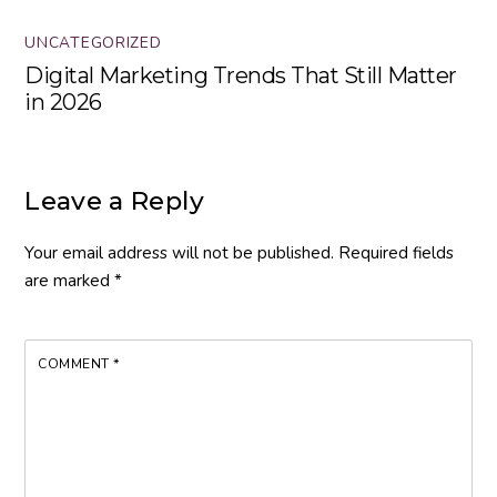
UNCATEGORIZED
Digital Marketing Trends That Still Matter
in 2026
Leave a Reply
Your email address will not be published.
Required fields
are marked
*
COMMENT
*