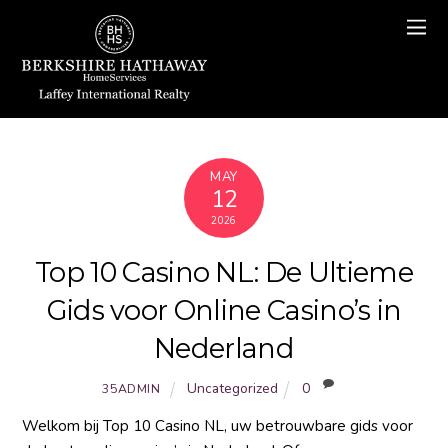
MAY
12
2026
Top 10 Casino NL: De Ultieme
Gids voor Online Casino’s in
Nederland
Uncategorized
0
35ADMIN
Welkom bij Top 10 Casino NL, uw betrouwbare gids voor