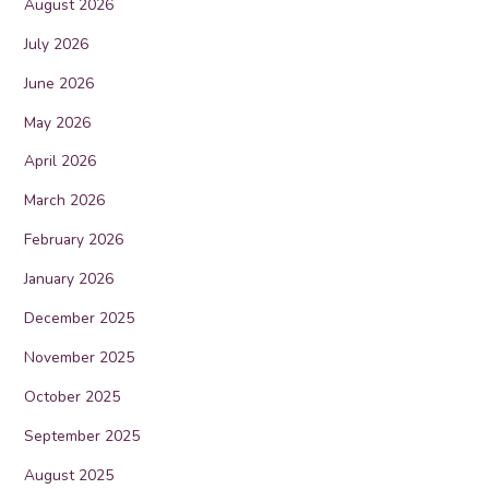
August 2026
July 2026
June 2026
May 2026
April 2026
March 2026
February 2026
January 2026
December 2025
November 2025
October 2025
September 2025
August 2025