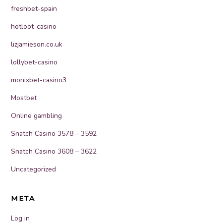
freshbet-spain
hotloot-casino
lizjamieson.co.uk
lollybet-casino
monixbet-casino3
Mostbet
Online gambling
Snatch Casino 3578 – 3592
Snatch Casino 3608 – 3622
Uncategorized
META
Log in