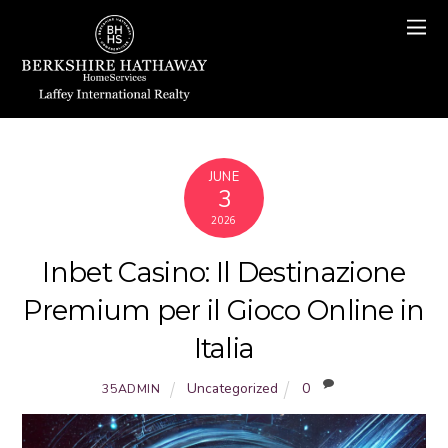
JUNE
3
2026
Inbet Casino: Il Destinazione
Premium per il Gioco Online in
Italia
Uncategorized
0
35ADMIN