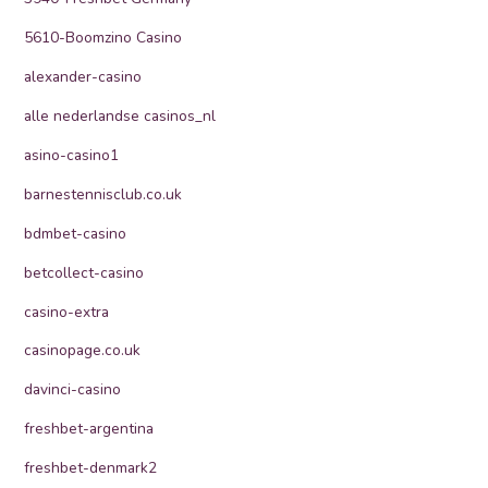
5610-Boomzino Casino
alexander-casino
alle nederlandse casinos_nl
asino-casino1
barnestennisclub.co.uk
bdmbet-casino
betcollect-casino
casino-extra
casinopage.co.uk
davinci-casino
freshbet-argentina
freshbet-denmark2