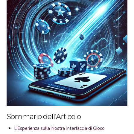
Sommario dell’Articolo
L’Esperienza sulla Nostra Interfaccia di Gioco