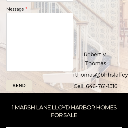
Message
*
Robert V.
Thomas
rthomas@bhhslaffe
SEND
Cell: 646-761-1316
1 MARSH LANE LLOYD HARBOR HOMES
FOR SALE