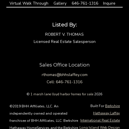
Virtual Walk Through
Gallery
646-761-1316
Inquire
Listed By:
ROBERT V. THOMAS
Licensed Real Estate Salesperson
Sales Office Location
rthomas@bhhslaffey.com
Cell: 646-761-1316
©
1 marsh lane lloyd harbor homes for sale
2026
Built For
Berkshire
©2019 BHH Affiliates, LLC. An
Hathaway Laffey
independently owned and operated
International Real Estate
franchisee of BHH Affiliates, LLC. Berkshire
Long Island Web Design
Hathaway HomeServices and the Berkshire