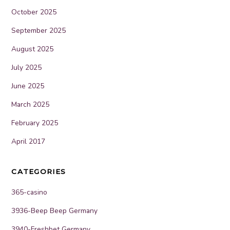
October 2025
September 2025
August 2025
July 2025
June 2025
March 2025
February 2025
April 2017
CATEGORIES
365-casino
3936-Beep Beep Germany
3940-Freshbet Germany