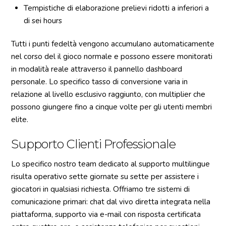
Tempistiche di elaborazione prelievi ridotti a inferiori a
di sei hours
Tutti i punti fedeltà vengono accumulano automaticamente
nel corso del il gioco normale e possono essere monitorati
in modalità reale attraverso il pannello dashboard
personale. Lo specifico tasso di conversione varia in
relazione al livello esclusivo raggiunto, con multiplier che
possono giungere fino a cinque volte per gli utenti membri
elite.
Supporto Clienti Professionale
Lo specifico nostro team dedicato al supporto multilingue
risulta operativo sette giornate su sette per assistere i
giocatori in qualsiasi richiesta. Offriamo tre sistemi di
comunicazione primari: chat dal vivo diretta integrata nella
piattaforma, supporto via e-mail con risposta certificata